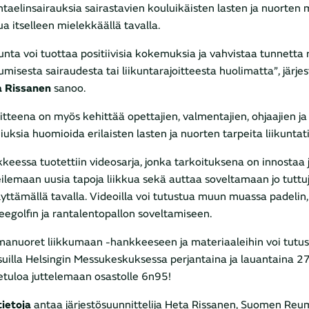
untaelinsairauksia sairastavien kouluikäisten lasten ja nuorten
ua itselleen mielekkäällä tavalla.
kunta voi tuottaa positiivisia kokemuksia ja vahvistaa tunnett
umisesta sairaudesta tai liikuntarajoitteesta huolimatta”, järjes
a Rissanen
sanoo.
itteena on myös kehittää opettajien, valmentajien, ohjaajien 
iuksia huomioida erilaisten lasten ja nuorten tarpeita liikuntati
keessa tuotettiin videosarja, jonka tarkoituksena on innostaa 
ilemaan uusia tapoja liikkua sekä auttaa soveltamaan jo tuttuj
lyttämällä tavalla. Videoilla voi tutustua muun muassa padelin,
beegolfin ja rantalentopallon soveltamiseen.
anuoret liikkumaan -hankkeeseen ja materiaaleihin voi tut
uilla Helsingin Messukeskuksessa perjantaina ja lauantaina 2
etuloa juttelemaan osastolle 6n95!
tietoja
antaa järjestösuunnittelija Heta Rissanen, Suomen Reuma