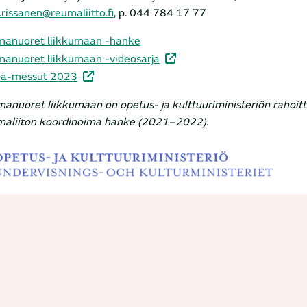
.rissanen@reumaliitto.fi
, p. 044 784 17 77
anuoret liikkumaan -hanke
anuoret liikkumaan -videosarja
ca-messut 2023
anuoret liikkumaan on opetus- ja kulttuuriministeriön rahoi
aliiton koordinoima hanke (2021–2022).