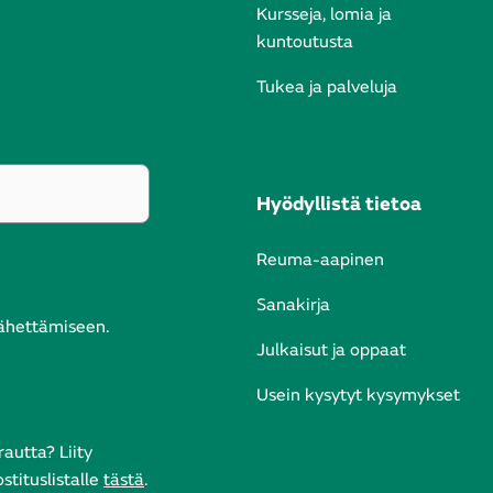
Kursseja, lomia ja
kuntoutusta
Tukea ja palveluja
Hyödyllistä tietoa
Reuma-aapinen
Sanakirja
lähettämiseen.
Julkaisut ja oppaat
Usein kysytyt kysymykset
autta? Liity
tituslistalle
tästä
.