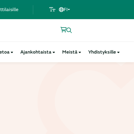
ilaisille
FI
ietoa
Ajankohtaista
Meistä
Yhdistyksille