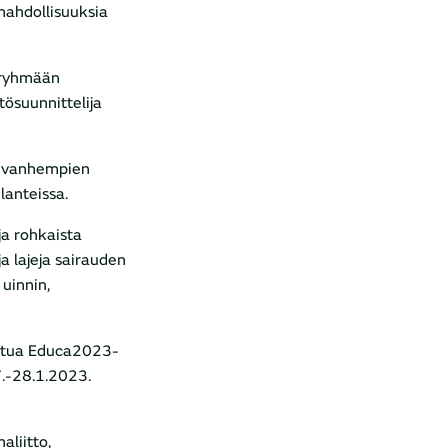
 mahdollisuuksia
a ryhmään
tösuunnittelija
ja vanhempien
lanteissa.
ja rohkaista
a lajeja sairauden
 uinnin,
ustua Educa2023-
7.-28.1.2023.
liitto,