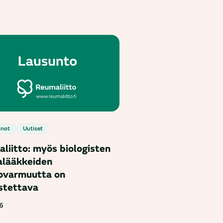
nnot
Uutiset
liitto: myös biologisten
lääkkeiden
ovarmuutta on
stettava
6