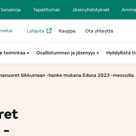
Sanakirja
Tapahtumat
Jäsenyhdistykset
Ammatt
seneksi
Lahjoita
Kauppa
Ota yhteyttä
e toimintaa
Osallistuminen ja jäsenyys
Hyödyllistä t
anuoret liikkumaan -hanke mukana Educa 2023 -messuilla
ret
 -