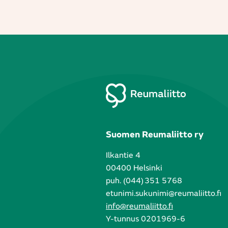
Suomen Reumaliitto ry
Ilkantie 4
00400 Helsinki
puh. (044) 351 5768
etunimi.sukunimi@reumaliitto.fi
info@reumaliitto.fi
Y-tunnus 0201969-6