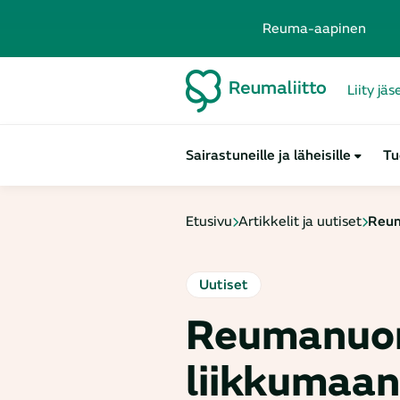
Reuma-aapinen
Liity jä
Sairastuneille ja läheisille
Tu
Etusivu
Artikkelit ja uutiset
Reum
Uutiset
Reumanuo
liikkumaan