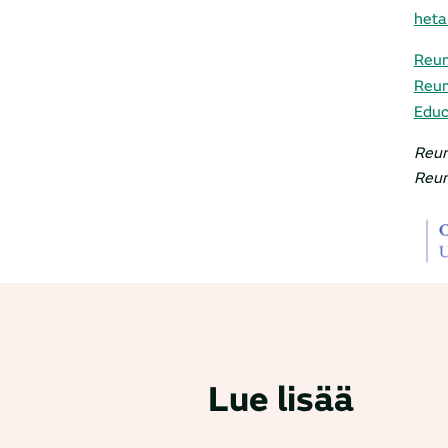
heta
Reum
Reum
Edu
Reum
Reum
Lue lisää