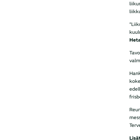
liik
liikk
”Lii
kuul
Het
Tavo
valm
Hank
koke
edel
fris
Reum
mess
Terv
Lisä