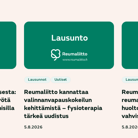
Lausunnot
Uutiset
Lausu
sesta:
Reumaliitto kannattaa
Reuma
yötä
valinnanvapauskokeilun
reuma
isilla
kehittämistä – fysioterapia
huolt
tärkeä uudistus
vahvi
5.8.2026
5.8.202