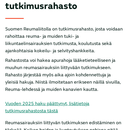
tutkimusrahasto
Suomen Reumaliitolla on tutkimusrahasto, josta voidaan
rahoittaa reuma- ja muiden tuki- ja
liikuntaelinsairauksien tutkimusta, koulutusta sekä
ajankohtaisia kokeilu- ja selvityshankkeita.
Rahastosta voi hakea apurahoja lääketieteelliseen ja
muuhun reumasairauksiin liittyvään tutkimukseen.
Rahasto järjestää myös aika ajoin kohdennettuja ja
yleisiä hakuja. Niistä ilmoitetaan erikseen näillä sivuilla,
Reuma-lehdessä ja muiden kanavien kautta.
Vuoden 2025 haku päättynyt, lisätietoja
tutkimusrahastosta tästä
Reumasairauksiin liittyvän tutkimuksen edistäminen on
tärkeää. Kaiken hoidon ja kuntoutuksen pohjana pitää