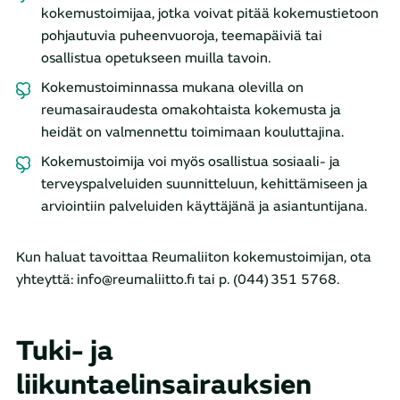
kokemustoimijaa, jotka voivat pitää kokemustietoon
pohjautuvia puheenvuoroja, teemapäiviä tai
osallistua opetukseen muilla tavoin.
Kokemustoiminnassa mukana olevilla on
reumasairaudesta omakohtaista kokemusta ja
heidät on valmennettu toimimaan kouluttajina.
Kokemustoimija voi myös osallistua sosiaali- ja
terveyspalveluiden suunnitteluun, kehittämiseen ja
arviointiin palveluiden käyttäjänä ja asiantuntijana.
Kun haluat tavoittaa Reumaliiton kokemustoimijan, ota
yhteyttä: info@reumaliitto.ﬁ tai p. (044) 351 5768.
Tuki- ja
liikuntaelinsairauksien