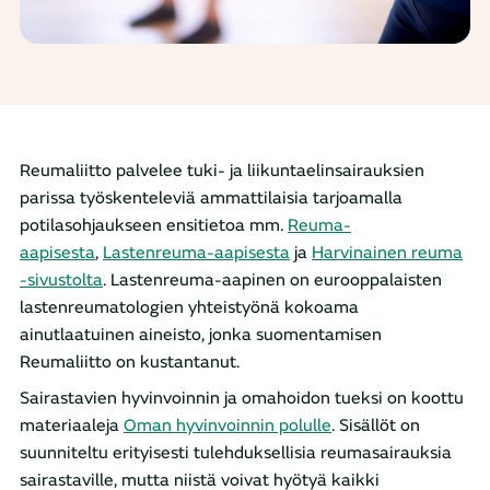
Reumaliitto palvelee tuki- ja liikuntaelinsairauksien
parissa työskenteleviä ammattilaisia tarjoamalla
potilasohjaukseen ensitietoa mm.
Reuma-
aapisesta
,
Lastenreuma-aapisesta
ja
Harvinainen reuma
-sivustolta
. Lastenreuma-aapinen on eurooppalaisten
lastenreumatologien yhteistyönä kokoama
ainutlaatuinen aineisto, jonka suomentamisen
Reumaliitto on kustantanut.
Sairastavien hyvinvoinnin ja omahoidon tueksi on koottu
materiaaleja
Oman hyvinvoinnin polulle
. Sisällöt on
suunniteltu erityisesti tulehduksellisia reumasairauksia
sairastaville, mutta niistä voivat hyötyä kaikki