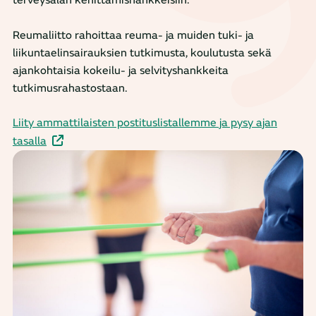
terveysalan kehittämishankkeisiin.
Reumaliitto rahoittaa reuma- ja muiden tuki- ja
liikuntaelinsairauksien tutkimusta, koulutusta sekä
ajankohtaisia kokeilu- ja selvityshankkeita
tutkimusrahastostaan.
Liity ammattilaisten postituslistallemme ja pysy ajan
tasalla