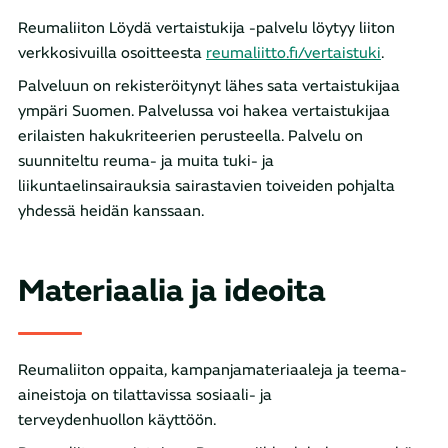
Reumaliiton Löydä vertaistukija -palvelu löytyy liiton
verkkosivuilla osoitteesta
reumaliitto.fi/vertaistuki
.
Palveluun on rekisteröitynyt lähes sata vertaistukijaa
ympäri Suomen. Palvelussa voi hakea vertaistukijaa
erilaisten hakukriteerien perusteella. Palvelu on
suunniteltu reuma- ja muita tuki- ja
liikuntaelinsairauksia sairastavien toiveiden pohjalta
yhdessä heidän kanssaan.
Materiaalia ja ideoita
Reumaliiton oppaita, kampanjamateriaaleja ja teema-
aineistoja on tilattavissa sosiaali- ja
terveydenhuollon käyttöön.