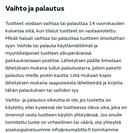
Vaihto ja palautus
Tuotteet voidaan vaihtaa tai palauttaa 14 vuorokauden
kuluessa siitä, kun tilatut tuotteet on vastaanotettu.
Mikäli haluat vaihtaa tai palauttaa tuotteen ilmoitathan
syyn. Vaihda tai palauta käyttämättömät ja
myyntikelpoiset tuotteet alkuperäisessä
pakkauksessaan postitse. Lähetyksen päälle liimataan
lähetyksen mukana tullut palautustarra, jolloin paketti
palautuu meille postin kautta. Liitä mukaan kopio
lähetyksen mukana saapuneesta lähetteestä ja kirjoita
tähän palautuksen tai vaihdon syy.
Vaihto- ja palautus oikeutta ei ole, jos tuotetta on
käytetty, ellei kyseessä ole tuotteessa oleva vika, joka on
ilmennyt vasta tuotteen käytön yhteydessä. Jos sinulle
toimitettu tuote on virheellinen tai väärä, ota yhteyttä
asiakaspalveluumme info@reumaliitto.fi toimitamme