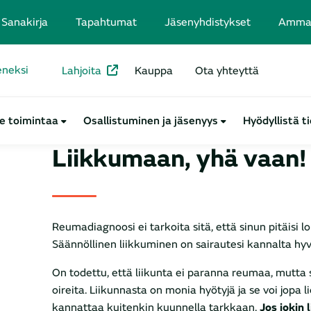
Sanakirja
Tapahtumat
Jäsenyhdistykset
Ammatt
seneksi
Lahjoita
Kauppa
Ota yhteyttä
e toimintaa
Osallistuminen ja jäsenyys
Hyödyllistä t
Liikkumaan, yhä vaan!
Reumadiagnoosi ei tarkoita sitä, että sinun pitäisi lo
Säännöllinen liikkuminen on sairautesi kannalta hyv
On todettu, että liikunta ei paranna reumaa, mutt
oireita. Liikunnasta on monia hyötyjä ja se voi jopa
kannattaa kuitenkin kuunnella tarkkaan.
Jos jokin 