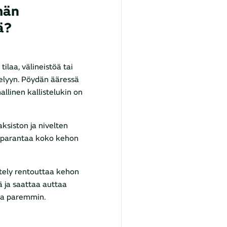
män
ä
?
ä tilaa, välineistöä tai
elyyn. Pöydän ääressä
llinen kallistelukin on
aksiston ja nivelten
ä parantaa koko kehon
tely rentouttaa kehon
ä ja saattaa auttaa
ja paremmin.