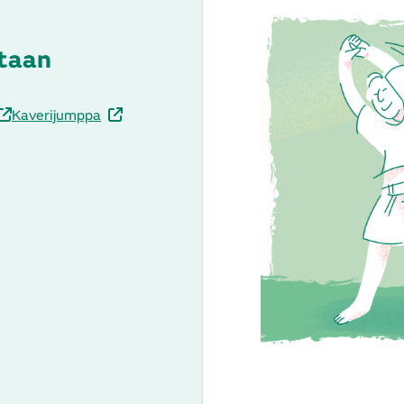
ntaan
Kaverijumppa