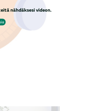
eitä nähdäksesi videon.
sia