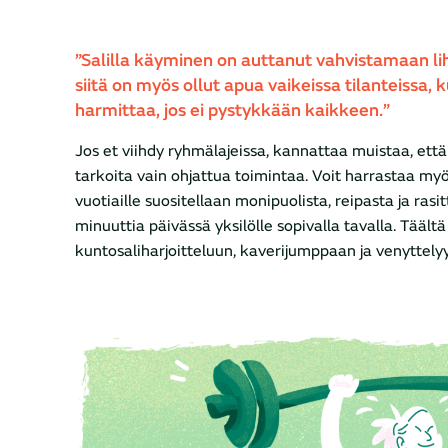
”Salilla käyminen on auttanut vahvistamaan lih
siitä on myös ollut apua vaikeissa tilanteissa, 
harmittaa, jos ei pystykkään kaikkeen.”
Jos et viihdy ryhmälajeissa, kannattaa muistaa, ett
tarkoita vain ohjattua toimintaa. Voit harrastaa my
vuotiaille suositellaan monipuolista, reipasta ja ras
minuuttia päivässä yksilölle sopivalla tavalla. Täältä
kuntosaliharjoitteluun, kaverijumppaan ja venyttely