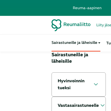
Reuma-aapinen
Liity jä
Sairastuneille ja läheisille
Tu
Sairastuneille ja
läheisille
Hyvinvoinnin
tueksi
Liitännäissairaudet
Vastasairastuneelle