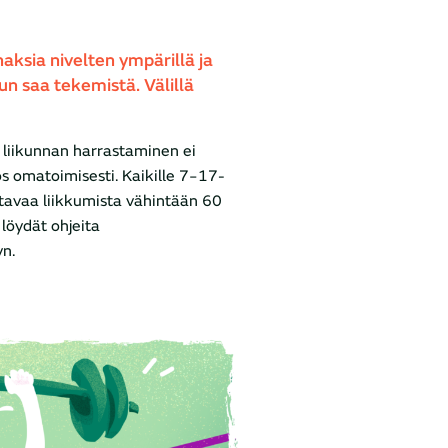
aksia nivelten ympärillä ja
kun saa tekemistä. Välillä
ä liikunnan harrastaminen ei
ös omatoimisesti. Kaikille 7−17-
ittavaa liikkumista vähintään 60
 löydät ohjeita
yn.