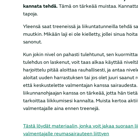
kannata tehdä.
Tämä on tärkeää muistaa. Kannatta
tapoja.
Yleensä saat treeneissä ja liikuntatunneilla tehdä sa
muutkin. Mikään laji ei ole kielletty, jollei sinua hoit
sanonut.
Kun jokin nivel on pahasti tulehtunut, sen kuormitt
tulehdus on laskenut, voit taas alkaa käyttää nive
harjoittelu pitää aloittaa rauhallisesti, ja antaa nive
aloitat uuden harrastuksen tai jos olet juuri saanut
että keskustelette valmentajan kanssa sairaudesta.
liikunnanohjaajan kanssa on tärkeää, jotta hän tietää
tarkoittaa liikkumisesi kannalta. Muista kertoa aktii
valmentajalle aina ennen treenejä.
Tästä löydät materiaalin, jonka voit jakaa suoraan l
valmentajalle reumasairauteen liittyen