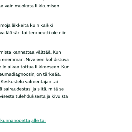
a vain muokata liikkumisen
moja liikkeitä kuin kaikki
ava lääkäri tai terapeutti ole niin
amista kannattaa välttää. Kun
ltä enemmän. Niveleen kohdistuva
lelle aikaa tottua liikkeeseen. Kun
 reumadiagnoosin, on tärkeää,
 Keskustelu valmentajan tai
 sairaudestasi ja siitä, mitä se
visesta tulehduksesta ja kivuista
iikunnanopettajalle tai