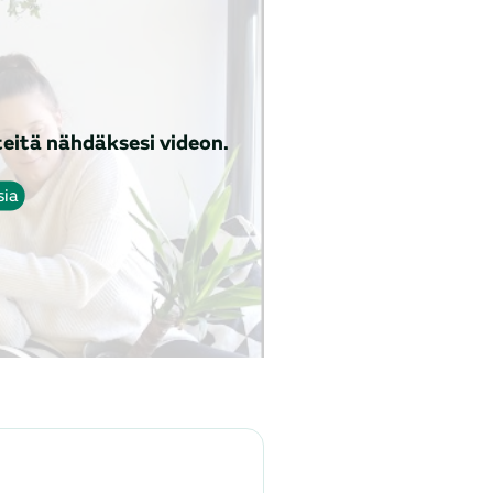
eitä nähdäksesi videon.
sia