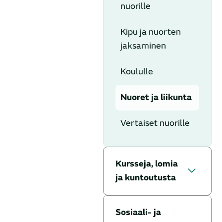
lopettaminen
lääkäriin
nuorille
Vertaistarina:
Tavoitteeksi
Kipu ja nuorten
GPA
hyvinvointi
jaksaminen
Vertaistarina:
Läheinen
Koululle
MCTD
hyvinvoinnin
tukena
Nuoret ja liikunta
Vertaistarina:
Polyarteritis
Anna palautetta
Vertaiset nuorille
nodosa
Vertaistarina:
Kursseja, lomia
Systeeminen
ja kuntoutusta
lupus
Vertaistarina:
Arkea tukevat
Sosiaali- ja
Systeeminen