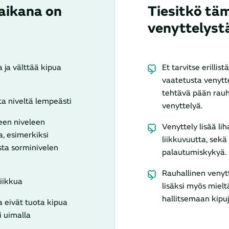
aikana on
Tiesitkö tä
venyttelyst
 ja välttää kipua
Et tarvitse erillist
vaatetusta venytt
tehtävä pään rauha
ta niveltä lempeästi
venyttelyä.
een niveleen
Venyttely lisää lih
, esimerkiksi
liikkuvuutta, sek
sta sorminivelen
palautumiskykyä.
Rauhallinen venyt
liikkua
lisäksi myös mielt
hallitsemaan kipu
ka eivät tuota kipua
i uimalla