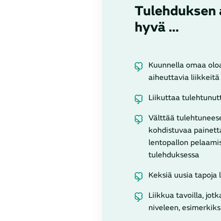
Tulehduksen 
hyvä …
Kuunnella omaa oloa
aiheuttavia liikkeitä
Liikuttaa tulehtunut
Välttää tulehtunees
kohdistuvaa painetta
lentopallon pelaami
tulehduksessa
Keksiä uusia tapoja 
Liikkua tavoilla, jot
niveleen, esimerkiks