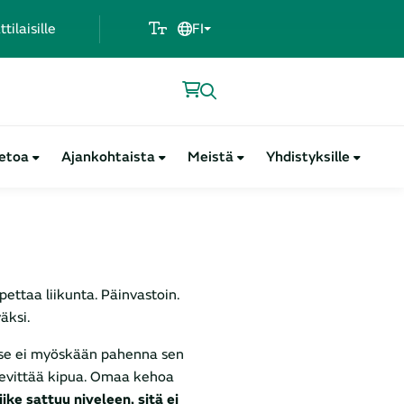
ilaisille
FI
ietoa
Ajankohtaista
Meistä
Yhdistyksille
pettaa liikunta. Päinvastoin.
äksi.
a se ei myöskään pahenna sen
 lievittää kipua. Omaa kehoa
liike sattuu niveleen, sitä ei