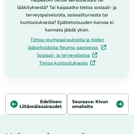
Kaipaatko tietoa sairaudestasi tai
lääkityksestä? Tai kaipaatko tietoa sosiaali- ja
Mihin et ole tyytyväinen hoidossasi?
terveyspalveluista, sosiaaliturvasta tai
Mistä kaipaisit lisää tietoa sairauteesi liittyen?
kuntoutuksesta? Epätietoisuuden kanssa ei
Millä tavoin olet itse edistänyt sairautesi
kannata jäädä yksin.
hoitoa?
Tietoa reumasairauksista ja niiden
Mitkä asiat motivoivat sinua sitoutumaan
lääkehoidosta Reuma-aapisessa
sairautesi hoitoon?
Sosiaali- ja terveystietoa
Tietoa kuntoutuksesta
Edellinen:
Seuraava:
Kivun
Liitännäissairaudet
omahoito