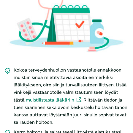
Kokoa terveydenhuollon vastaanotolle ennakkoon
muistiin sinua mietityttäviä asioita esimerkiksi
lääkitykseen, oireisiin ja turvallisuuteen liittyen. Lisää
vinkkejä vastaanotolle valmistautumiseen löydät
tästä
muistilistasta lääkäriin
. Riittävän tiedon ja
tuen saaminen sekä avoin keskustelu hoitavan tahon
kanssa auttavat löytämään juuri sinulle sopivat tavat
sairauden hoitoon.
Kerro hoitoosi ja sairauteesi liittyvistä ajatuksistasi,