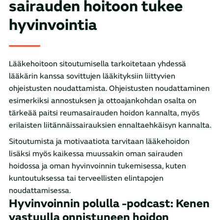
sairauden hoitoon tukee
hyvinvointia
Lääkehoitoon sitoutumisella tarkoitetaan yhdessä
lääkärin kanssa sovittujen lääkityksiin liittyvien
ohjeistusten noudattamista. Ohjeistusten noudattaminen
esimerkiksi annostuksen ja ottoajankohdan osalta on
tärkeää paitsi reumasairauden hoidon kannalta, myös
erilaisten liitännäissairauksien ennaltaehkäisyn kannalta.
Sitoutumista ja motivaatiota tarvitaan lääkehoidon
lisäksi myös kaikessa muussakin oman sairauden
hoidossa ja oman hyvinvoinnin tukemisessa, kuten
kuntoutuksessa tai terveellisten elintapojen
noudattamisessa.
Hyvinvoinnin polulla -podcast: Kenen
vastuulla onnistuneen hoidon