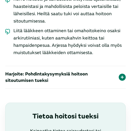
haasteistasi ja mahdollisista peloista vertaisille tai
läheisillesi. Heiltä saatu tuki voi auttaa hoitoon
sitoutumisessa.
Liitä lääkkeen ottaminen tai omahoitokeino osaksi
arkirutiiniasi, kuten aamukahvin keittoa tai
hampaidenpesua. Arjessa hyödyksi voivat olla myös
muistutukset lääkkeiden ottamisesta.
Harjoite: Pohdintakysymyksiä hoitoon
sitoutumisen tueksi
Oheiset kysymykset auttavat sinua tunnistamaan
asioita, jotka tukevat hoitoon sitoutumista. Pohdi
vastauksia ja kirjaa ne halutessasi itsellesi ylös.
Voit palata samoihin kysymyksiin aika ajoin.
Tietoa hoitosi tueksi
Mihin olet tyytyväinen hoidossasi?