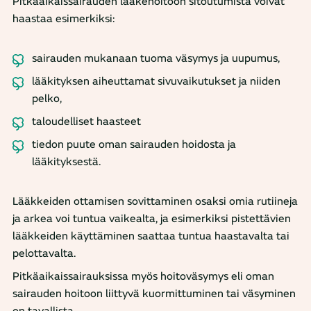
Pitkäaikaissairauden lääkehoitoon sitoutumista voivat
haastaa esimerkiksi:
sairauden mukanaan tuoma väsymys ja uupumus,
lääkityksen aiheuttamat sivuvaikutukset ja niiden
pelko,
taloudelliset haasteet
tiedon puute oman sairauden hoidosta ja
lääkityksestä.
Lääkkeiden ottamisen sovittaminen osaksi omia rutiineja
ja arkea voi tuntua vaikealta, ja esimerkiksi pistettävien
lääkkeiden käyttäminen saattaa tuntua haastavalta tai
pelottavalta.
Pitkäaikaissairauksissa myös hoitoväsymys eli oman
sairauden hoitoon liittyvä kuormittuminen tai väsyminen