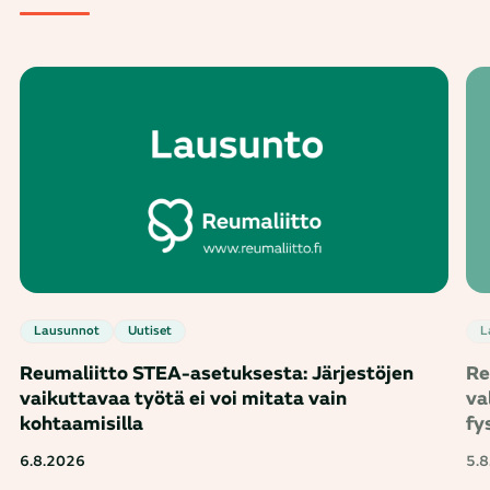
Lausunnot
Uutiset
Reumaliitto STEA-asetuksesta: Järjestöjen
Re
vaikuttavaa työtä ei voi mitata vain
va
kohtaamisilla
fy
6.8.2026
5.