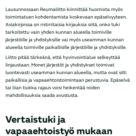
Lausunnossaan Reumaliitto kiinnittää huomiota myös
toimintatuen kohdentamista koskevaan epäselvyyteen.
Asiakirjoissa on ristiriitaisia kirjauksia siitä, onko tuki
tarkoitettu vain yhden kunnan alueella toimiville
järjestöille ja yhdistyksille vai myös useamman kunnan
alueella toimiville paikallisille järjestöille ja yhdistyksille.
Liitto pitää tärkeänä, että hyvinvointialue selkeyttää
linjaustaan. Monet järjestöt ja yhdistykset toimivat
luontevasti useamman kunnan alueella, mutta ovat silti
paikallisia ja vapaaehtoistoimintaan perustuvia. Epäselvä
tai liian tiukka rajaus voisi heikentää niiden
mahdollisuuksia saada avustusta.
Vertaistuki ja
vapaaehtoistyö mukaan