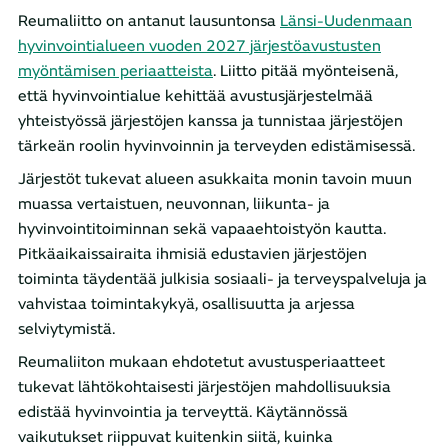
Reumaliitto on antanut lausuntonsa
Länsi-Uudenmaan
hyvinvointialueen vuoden 2027 järjestöavustusten
myöntämisen periaatteista
. Liitto pitää myönteisenä,
että hyvinvointialue kehittää avustusjärjestelmää
yhteistyössä järjestöjen kanssa ja tunnistaa järjestöjen
tärkeän roolin hyvinvoinnin ja terveyden edistämisessä.
Järjestöt tukevat alueen asukkaita monin tavoin muun
muassa vertaistuen, neuvonnan, liikunta- ja
hyvinvointitoiminnan sekä vapaaehtoistyön kautta.
Pitkäaikaissairaita ihmisiä edustavien järjestöjen
toiminta täydentää julkisia sosiaali- ja terveyspalveluja ja
vahvistaa toimintakykyä, osallisuutta ja arjessa
selviytymistä.
Reumaliiton mukaan ehdotetut avustusperiaatteet
tukevat lähtökohtaisesti järjestöjen mahdollisuuksia
edistää hyvinvointia ja terveyttä. Käytännössä
vaikutukset riippuvat kuitenkin siitä, kuinka