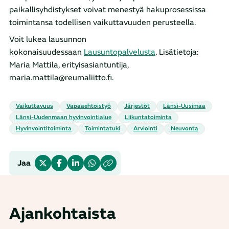
paikallisyhdistykset voivat menestyä hakuprosessissa
toimintansa todellisen vaikuttavuuden perusteella.
Voit lukea lausunnon
kokonaisuudessaan
Lausuntopalvelusta
. Lisätietoja:
Maria Mattila, erityisasiantuntija,
maria.mattila@reumaliitto.fi.
vaikuttavuus
vapaaehtoistyö
järjestöt
Länsi-Uusimaa
Länsi-Uudenmaan hyvinvointialue
liikuntatoiminta
hyvinvointitoiminta
toimintatuki
arviointi
neuvonta
Jaa
Ajankohtaista