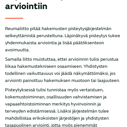
arviointiin
Reumaliitto pitää hakemusten pisteytysjärjestelmän
selkeyttämistä perusteltuna. Läpinäkyvä pisteytys tukee
yhdenmukaista arviointia ja lisää päätöksenteon
avoimuutta.
Samalla liitto muistuttaa, ettei arvioinnin tulisi perustua
liikaa hakemustekniseen osaamiseen. Yhdistysten
todellinen vaikuttavuus voi jäädä näkymättömäksi, jos
arviointi painottuu hakemuksen muotoon tai laajuuteen.
Pisteytyksessä tulisi tunnistaa myös vertaistuen,
kokemustoiminnan, osallisuuden vahvistamisen ja
vapaaehtoistoiminnan merkitys hyvinvoinnin ja
terveyden edistämisessä. Lisäksi järjestelmän tulee
mahdollistaa erikokoisten järjestöjen ja yhdistysten
tasapuolinen arviointi, jotta myös pienemmät