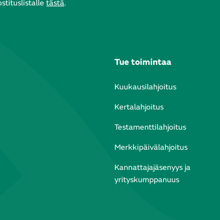
tituslistalle
tästä
.
Tue toimintaa
Kuukausilahjoitus
Kertalahjoitus
Testamenttilahjoitus
Merkkipäivälahjoitus
Kannattajajäsenyys ja
yrityskumppanuus