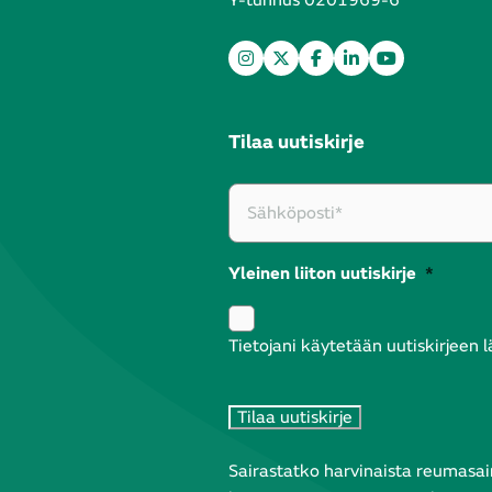
Y-tunnus 0201969-6
Tilaa uutiskirje
Yleinen liiton uutiskirje
*
Tietojani käytetään uutiskirjeen 
Sairastatko harvinaista reumasair