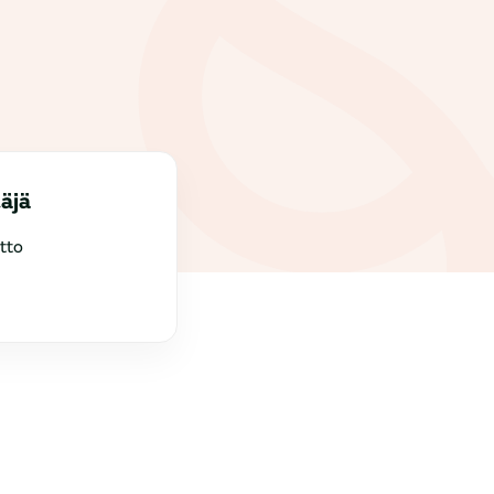
täjä
tto