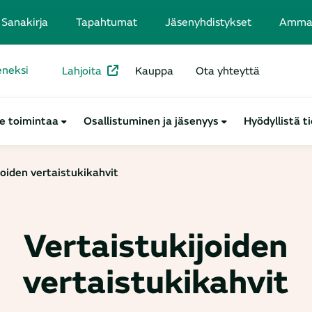
Sanakirja
Tapahtumat
Jäsenyhdistykset
Ammatt
seneksi
Lahjoita
Kauppa
Ota yhteyttä
e toimintaa
Osallistuminen ja jäsenyys
Hyödyllistä t
joiden vertaistukikahvit
Vertaistukijoiden
vertaistukikahvit