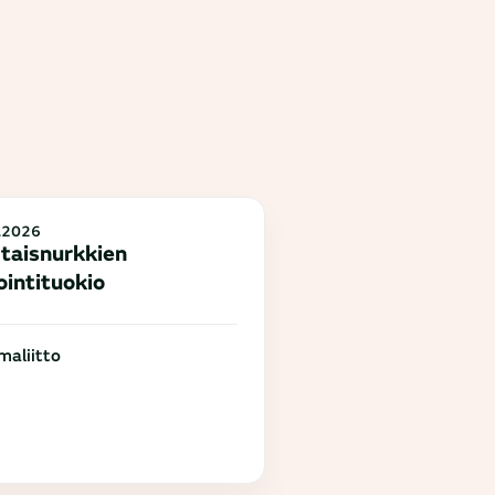
.2026
taisnurkkien
ointituokio
aliitto