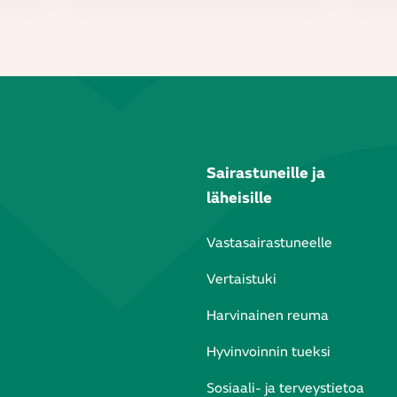
Sairastuneille ja
läheisille
Vastasairastuneelle
Vertaistuki
Harvinainen reuma
Hyvinvoinnin tueksi
Sosiaali- ja terveystietoa