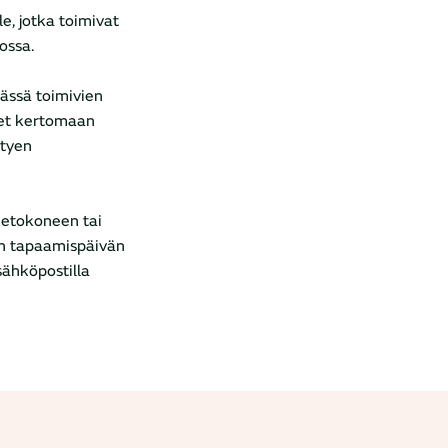
e, jotka toimivat
ossa.
ässä toimivien
äset kertomaan
ttyen
tietokoneen tai
ään tapaamispäivän
sähköpostilla