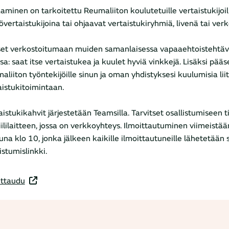
aminen on tarkoitettu Reumaliiton koulutetuille vertaistukijoill
lövertaistukijoina tai ohjaavat vertaistukiryhmiä, livenä tai verk
et verkostoitumaan muiden samanlaisessa vapaaehtoistehtäv
sa: saat itse vertaistukea ja kuulet hyviä vinkkejä. Lisäksi pä
aliiton työntekijöille sinun ja oman yhdistyksesi kuulumisia lii
aistukitoimintaan.
aistukikahvit järjestetään Teamsilla. Tarvitset osallistumiseen 
ililaitteen, jossa on verkkoyhteys. Ilmoittautuminen viimeist
na klo 10, jonka jälkeen kaikille ilmoittautuneille lähetetään 
istumislinkki.
ittaudu