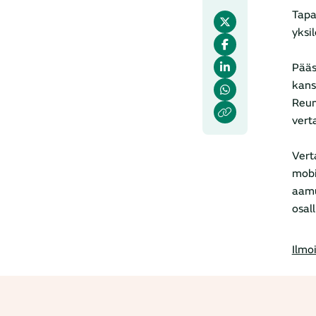
Tapa
yksi
Pääs
kans
Reum
vert
Vert
mobi
aamu
osall
Ilmo