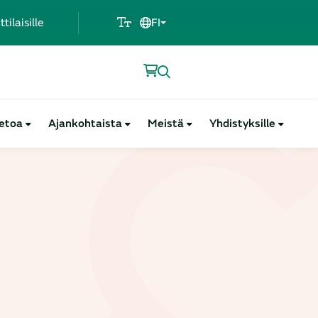
ilaisille
FI
ietoa
Ajankohtaista
Meistä
Yhdistyksille