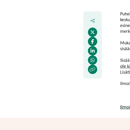
Puhel
kesku
esine
merk
Muka
sisää
Sisä
ole k
Lisät
Ilmoi
Ilmo