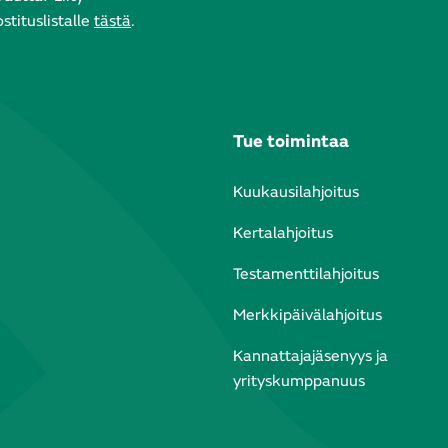
tituslistalle
tästä
.
Tue toimintaa
Kuukausilahjoitus
Kertalahjoitus
Testamenttilahjoitus
Merkkipäivälahjoitus
Kannattajajäsenyys ja
yrityskumppanuus