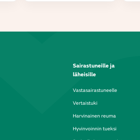
Sairastuneille ja
läheisille
Vastasairastuneelle
Vertaistuki
Harvinainen reuma
Hyvinvoinnin tueksi