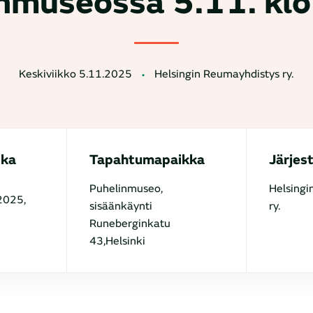
nmuseossa 5.11. kl
Keskiviikko 5.11.2025
Helsingin Reumayhdistys ry.
ika
Tapahtumapaikka
Järjes
Puhelinmuseo,
Helsingi
2025,
sisäänkäynti
ry.
Runeberginkatu
43,Helsinki