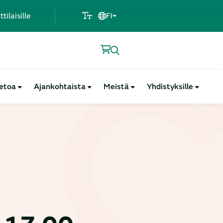
ilaisille
FI
ietoa
Ajankohtaista
Meistä
Yhdistyksille