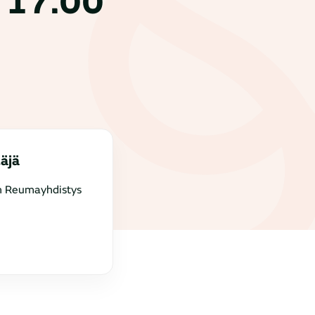
o 17.00
täjä
n Reumayhdistys