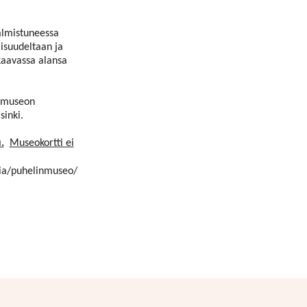
almistuneessa
isuudeltaan ja
kaavassa alansa
e museon
sinki.
.
Museokortti ei
oria/puhelinmuseo/