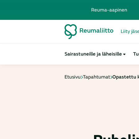
Reuma-aapinen
Liity jä
Sairastuneille ja läheisille
Tu
Etusivu
Tapahtumat
Opastettu k