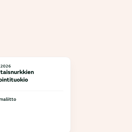
.2026
taisnurkkien
ointituokio
aliitto