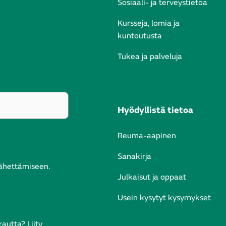
Sosiaali- ja terveystietoa
Kursseja, lomia ja
kuntoutusta
Tukea ja palveluja
Hyödyllistä tietoa
Reuma-aapinen
Sanakirja
lähettämiseen.
Julkaisut ja oppaat
Usein kysytyt kysymykset
autta? Liity