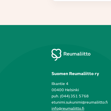
Suomen Reumaliitto ry
Ilkantie 4
00400 Helsinki
puh. (044) 351 5768
etunimi.sukunimi@reumaliitto.fi
info@reumaliitto.fi