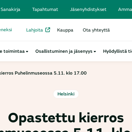
Sanakirja
Tapahtumat
Jäsenyhdistykset
Ammatt
seneksi
Lahjoita
Kauppa
Ota yhteyttä
e toimintaa
Osallistuminen ja jäsenyys
Hyödyllistä t
ierros Puhelinmuseossa 5.11. klo 17.00
Helsinki
Opastettu kierros