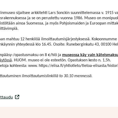
inmuseo sijaitsee arkkitehti Lars Sonckin suunnittelemassa v. 1915 v
srakennuksessa ja se on perustettu vuonna 1986. Museo on monipuol
istöltään ainoa Suomessa, ja myös Pohjoismaiden ja Euroopan mitta
ittävimpiä.
an mahtuu 12 henkilöä ilmoittautumisjärjestyksessä. Kokoonnumm
nkäynnin yhteydessä klo 16.45. Osoite: Runeberginkatu 43, 00100 Hel
änpääsy-/opastusmaksu on 8 €/hlö ja
museossa käy vain käteismaksu
äytössä
. HUOM. museo ei ole esteetön. Opastuksen kesto n. 1,5h.
ietoja kohteesta: www.
https://elisa.fi/yhtiotieto/tietoa-elisasta/hist
ttautuminen ilmoittautumislinkillä to 30.10 mennessä.
ittaudu