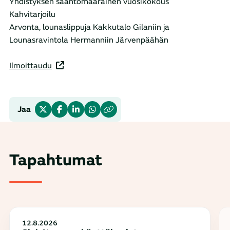
Yhdistyksen sääntömääräinen vuosikokous
Kahvitarjoilu
Arvonta, lounaslippuja Kakkutalo Gilaniin ja
Lounasravintola Hermanniin Järvenpäähän
Ilmoittaudu
Jaa
Tapahtumat
12.8.2026