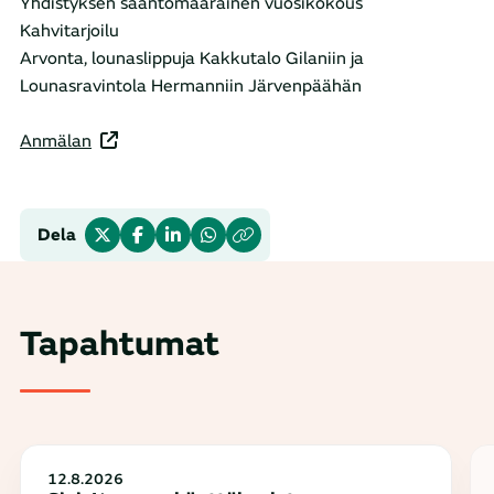
Yhdistyksen sääntömääräinen vuosikokous
Kahvitarjoilu
Arvonta, lounaslippuja Kakkutalo Gilaniin ja
Lounasravintola Hermanniin Järvenpäähän
Anmälan
Dela
Tapahtumat
12.8.2026