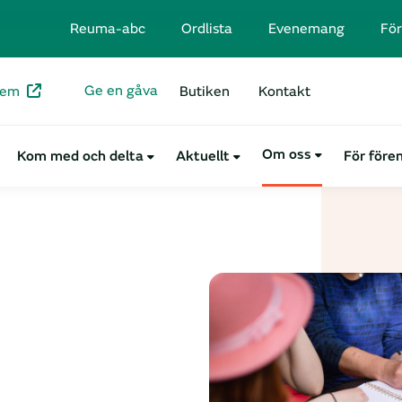
Reuma-abc
Ordlista
Evenemang
För
Ge en gåva
lem
Butiken
Kontakt
Om oss
Kom med och delta
Aktuellt
För före