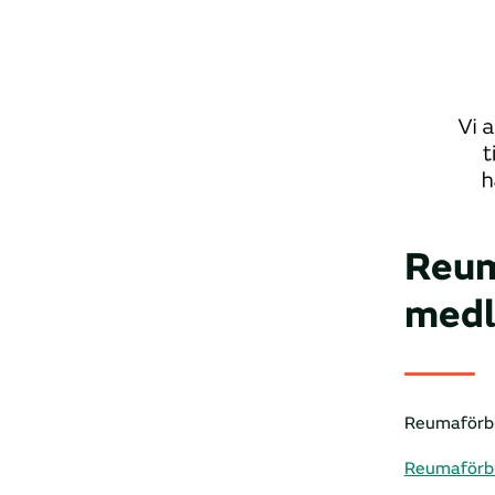
Reum
medl
Reumaförbu
Reumaförbu