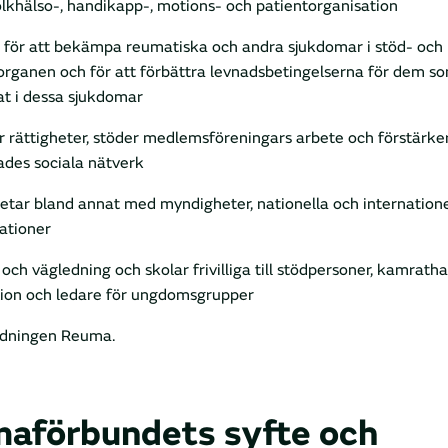
olkhälso-, handikapp-, motions- och patientorganisation
 för att bekämpa reumatiska och andra sjukdomar i stöd- och
organen och för att förbättra levnadsbetingelserna för dem s
at i dessa sjukdomar
 rättigheter, stöder medlemsföreningars arbete och förstärke
ades sociala nätverk
tar bland annat med myndigheter, nationella och internatione
ationer
 och vägledning och skolar frivilliga till stödpersoner, kamrath
ion och ledare för ungdomsgrupper
idningen Reuma.
aförbundets syfte och