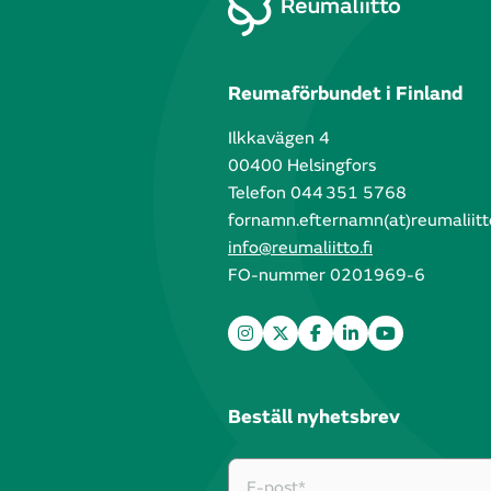
Reumaförbundet i Finland
Ilkkavägen 4
00400 Helsingfors
Telefon 044 351 5768
fornamn.efternamn(at)reumaliitto
info@reumaliitto.fi
FO-nummer 0201969-6
Beställ nyhetsbrev