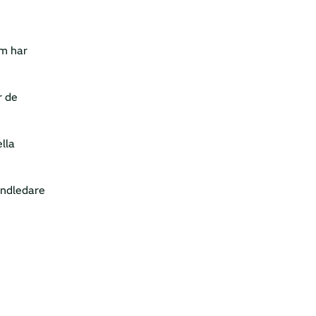
om har
r de
lla
andledare