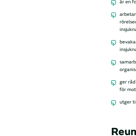
är en f
arbetar
rörelse
insjukn
bevakar
insjukn
samarbe
organis
ger råd
för mot
utger t
Reum