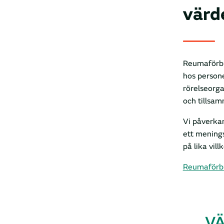
värd
Reumaförbu
hos persone
rörelseorga
och tillsa
Vi påverkar
ett meningsf
på lika vill
Reumaförb