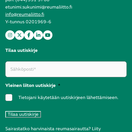
etunimi.sukunimi@reumaliitto.fi
info@reumaliitto.fi
Y-tunnus 0201969-6
Tilaa uutiskirje
Yleinen liiton uutiskirje
*
Tietojani käytetään uutiskirjeen lähettämiseen.
Sairastatko harvinaista reumasairautta? Liity