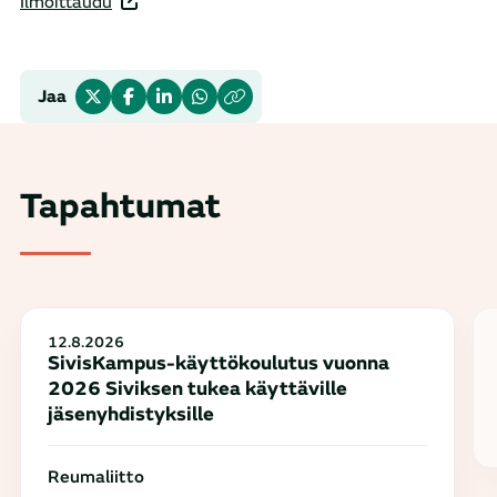
Ilmoittaudu
Jaa
Tapahtumat
12.8.2026
SivisKampus-käyttökoulutus vuonna
2026 Siviksen tukea käyttäville
jäsenyhdistyksille
Reumaliitto