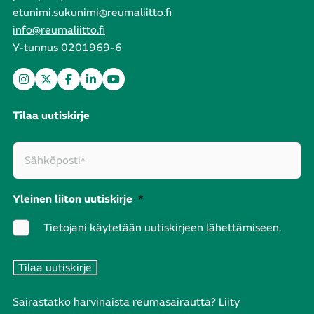
etunimi.sukunimi@reumaliitto.fi
info@reumaliitto.fi
Y-tunnus 0201969-6
Tilaa uutiskirje
Yleinen liiton uutiskirje
*
Tietojani käytetään uutiskirjeen lähettämiseen.
Sairastatko harvinaista reumasairautta? Liity