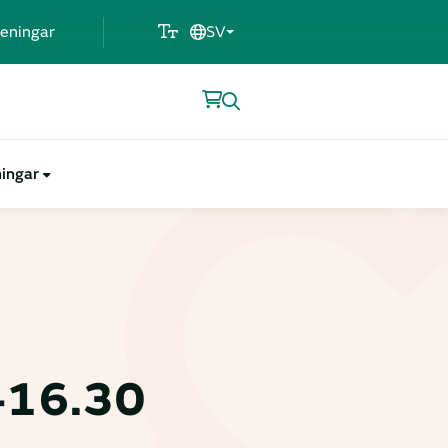
eningar
SV
ningar
-16.30