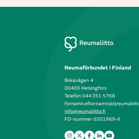
Reumaförbundet i Finland
Ilkkavägen 4
00400 Helsingfors
Telefon 044 351 5768
fornamn.efternamn(at)reumaliitto
info@reumaliitto.fi
FO-nummer 0201969-6