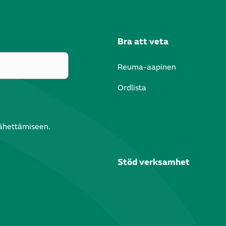
Bra att veta
Reuma-aapinen
Ordlista
lähettämiseen.
Stöd verksamhet