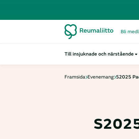
Bli med
Till insjuknade och närstående
Framsida
Evenemang
S2025 Pad
S2025