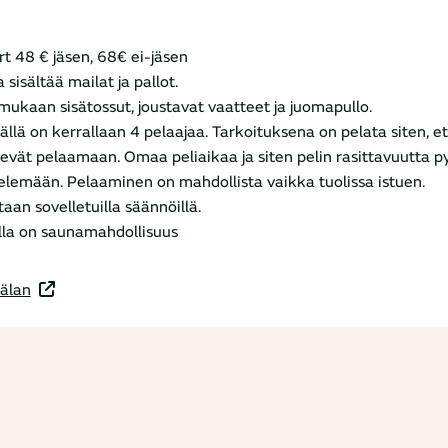
rt 48 € jäsen, 68€ ei-jäsen
 sisältää mailat ja pallot.
mukaan sisätossut, joustavat vaatteet ja juomapullo.
ällä on kerrallaan 4 pelaajaa. Tarkoituksena on pelata siten, et
evät pelaamaan. Omaa peliaikaa ja siten pelin rasittavuutta p
elemään. Pelaaminen on mahdollista vaikka tuolissa istuen.
taan sovelletuilla säännöillä.
illa on saunamahdollisuus
älan