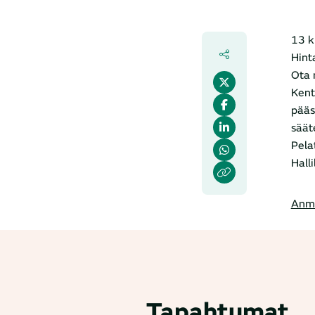
13 k
Hinta
Ota 
Kent
pääs
säät
Pela
Hall
Anm
Tapahtumat