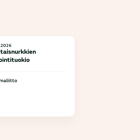
.2026
taisnurkkien
ointituokio
aliitto