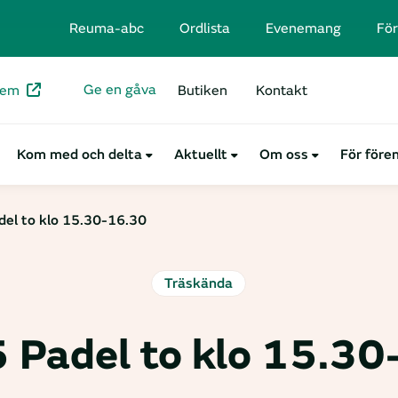
Reuma-abc
Ordlista
Evenemang
För
Ge en gåva
lem
Butiken
Kontakt
Kom med och delta
Aktuellt
Om oss
För före
el to klo 15.30-16.30
Träskända
 Padel to klo 15.30