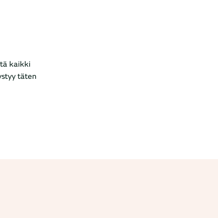
tä kaikki
ystyy täten