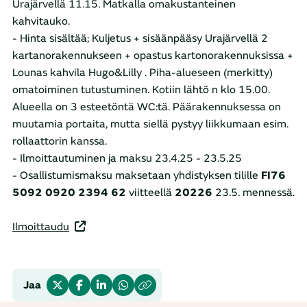
Urajärvellä 11.15. Matkalla omakustanteinen
kahvitauko.
- Hinta sisältää; Kuljetus + sisäänpääsy Urajärvellä 2
kartanorakennukseen + opastus kartonorakennuksissa +
Lounas kahvila Hugo&Lilly . Piha-alueseen (merkitty)
omatoiminen tutustuminen. Kotiin lähtö n klo 15.00.
Alueella on 3 esteetöntä WC:tä. Päärakennuksessa on
muutamia portaita, mutta siellä pystyy liikkumaan esim.
rollaattorin kanssa.
- Ilmoittautuminen ja maksu 23.4.25 - 23.5.25
- Osallistumismaksu maksetaan yhdistyksen tilille
FI76
5092 0920 2394 62
viitteellä
20226
23.5. mennessä.
Ilmoittaudu
Jaa