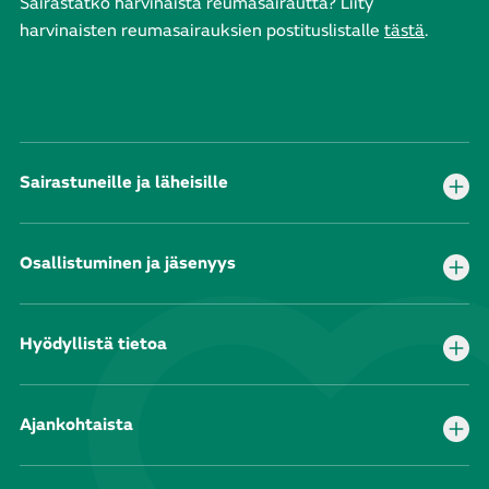
Sairastatko harvinaista reumasairautta? Liity
harvinaisten reumasairauksien postituslistalle
tästä
.
Sairastuneille ja läheisille
Osallistuminen ja jäsenyys
Hyödyllistä tietoa
Ajankohtaista