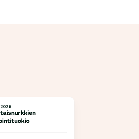
.2026
taisnurkkien
ointituokio