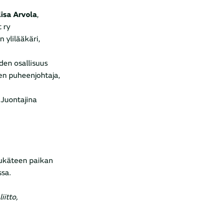
lisa Arvola
,
 ry
n ylilääkäri,
den osallisuus
sen puheenjohtaja,
 Juontajina
tukäteen paikan
ssa.
iitto,