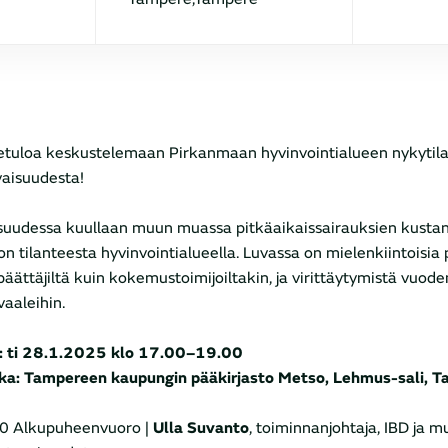
etuloa keskustelemaan Pirkanmaan hyvinvointialueen nykytila
vaisuudesta!
isuudessa kuullaan muun muassa pitkäaikaissairauksien kusta
on tilanteesta hyvinvointialueella. Luvassa on mielenkiintoisi
 päättäjiltä kuin kokemustoimijoiltakin, ja virittäytymistä vuod
vaaleihin.
: ti 28.1.2025 klo 17.00–19.00
ka: Tampereen kaupungin pääkirjasto Metso, Lehmus-sali, 
0 Alkupuheenvuoro |
Ulla Suvanto
, toiminnanjohtaja, IBD ja m