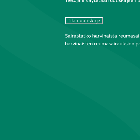
Tietojani käytetään uutiskirjeen 
Sairastatko harvinaista reumasair
harvinaisten reumasairauksien pos