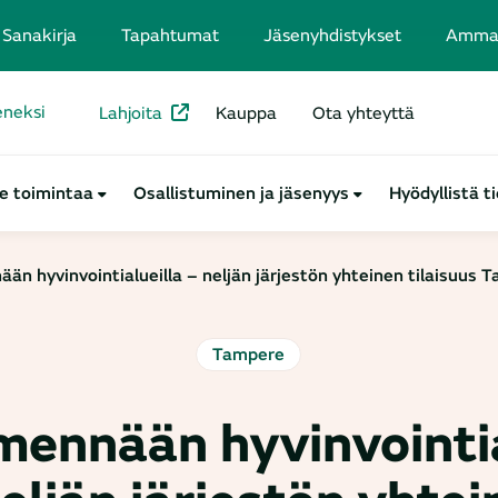
Sanakirja
Tapahtumat
Jäsenyhdistykset
Ammatt
seneksi
Lahjoita
Kauppa
Ota yhteyttä
e toimintaa
Osallistuminen ja jäsenyys
Hyödyllistä t
än hyvinvointialueilla – neljän järjestön yhteinen tilaisuus 
Tampere
mennään hyvinvointia