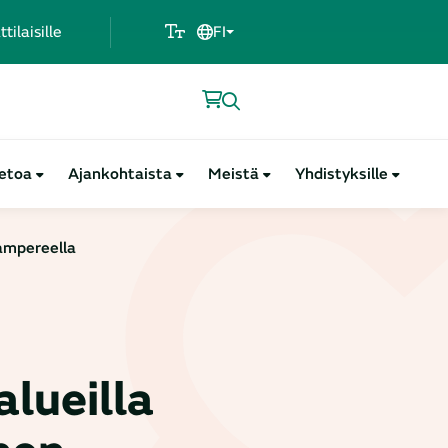
ilaisille
FI
ietoa
Ajankohtaista
Meistä
Yhdistyksille
Tampereella
lueilla