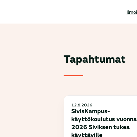
Ilmo
Tapahtumat
12.8.2026
SivisKampus-
käyttökoulutus vuonna
2026 Siviksen tukea
käyttäville