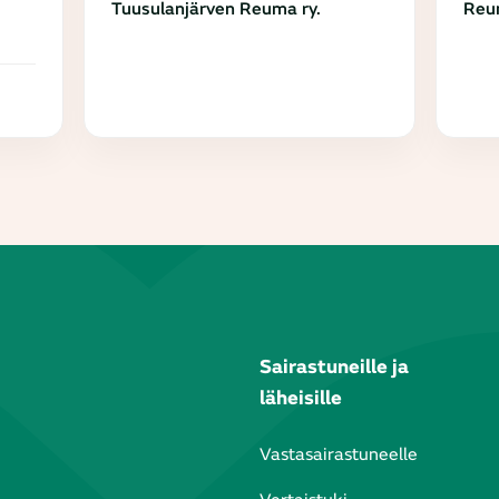
Tuusulanjärven Reuma ry.
Reum
Sairastuneille ja
läheisille
Vastasairastuneelle