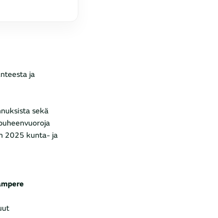
nteesta ja
nnuksista sekä
a puheenvuoroja
en 2025 kunta- ja
Tampere
uut