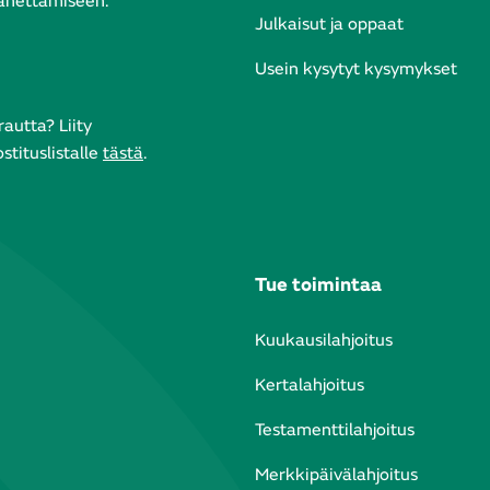
lähettämiseen.
Julkaisut ja oppaat
Usein kysytyt kysymykset
autta? Liity
tituslistalle
tästä
.
Tue toimintaa
Kuukausilahjoitus
Kertalahjoitus
Testamenttilahjoitus
Merkkipäivälahjoitus