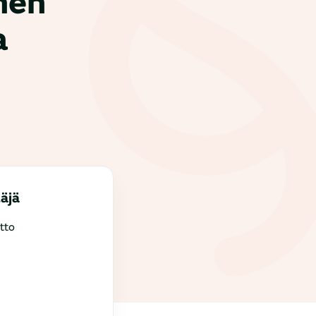
inen
a
täjä
tto