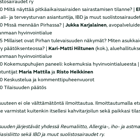
istosairaudet ry
0 Miltä näyttää pitkäaikaissairaiden sairastamisen tilanne? |
E
aali- ja terveysturvan asiantuntija, IBD ja muut suolistosairaudet
0 Missä mennään Pirhassa? |
Jukka Karjalainen
, avopalveluide
anmaan hyvinvointialue
5 Millaiset ovat Pirhan tulevaisuuden näkymät? Miten asukkai
y päätöksenteossa? |
Kari-Matti Hiltunen
(kok.), aluehallituk
anmaan hyvinvointialue
0 Kokemuspuhujien paneeli: kokemuksia hyvinvointialueesta |
ntuntijat
Maria Mattila
ja
Risto Heikkinen
0 Keskustelua ja kommenttipuheenvuorot
0 Tilaisuuden päätös
isuuteen ei ole välttämätöntä ilmoittautua. Ilmoittautumalla e
e varmistat kuitenkin itsellesi kahvitarjoilun sekä paikkasi tila
suuden järjestävät yhdessä Reumaliitto, Allergia-, iho- ja astmal
asisliitto sekä IBD ja muut suolistosairaudet ry.