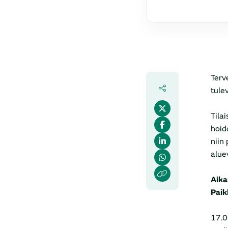
Terv
tule
Tila
hoid
niin
alue
Aika
Paik
17.0