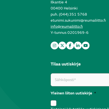
Ilkantie 4
00400 Helsinki
puh. (044) 351 5768
etunimi.sukunimi@reumaliitto.fi
info@reumaliitto.fi
Y-tunnus 0201969-6
Tilaa uutiskirje
Yleinen liiton uutiskirje
*