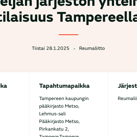
eljän järjestön yhte
tilaisuus Tampereell
Tiistai 28.1.2025
Reumaliitto
ika
Tapahtumapaikka
Järjes
Tampereen kaupungin
Reumalii
pääkirjasto Metso,
Lehmus-sali
Pääkirjasto Metso,
Pirkankatu 2,
Tampere,Tampere