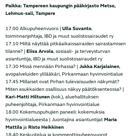
Paikka: Tampereen kaupungin pääkirjasto Metso,
Lehmus-sali, Tampere
17.00 Alkupuheenvuoro |
Ulla Suvanto
,
toiminnanjohtaja, IBD ja muut suolistosairaudet ry
17.10 Miltä näyttää pitkäaikaissairaiden sairastamisen
tilanne? |
Elisa Arvola
, sosiaali- ja terveysturvan
asiantuntija, IBD ja muut suolistosairaudet ry
17.30 Missä mennään Pirhassa? |
Jukka Karjalainen
,
avopalveluiden ylilääkäri, Pirkanmaan hyvinvointialue
17.45 Millaiset ovat Pirhan tulevaisuuden näkymät?
Miten asukkaiden osallisuus näkyy päätöksenteossa? |
Kari-Matti Hiltunen
(kok.), aluehallituksen
puheenjohtaja, Pirkanmaan hyvinvointialue
18.00 Kokemuspuhujien paneeli: kokemuksia
hyvinvointialueesta | Juontajina asiantuntijat
Maria
Mattila
ja
Risto Heikkinen
18.40 Keskustelua ja kommenttipuheenvuorot