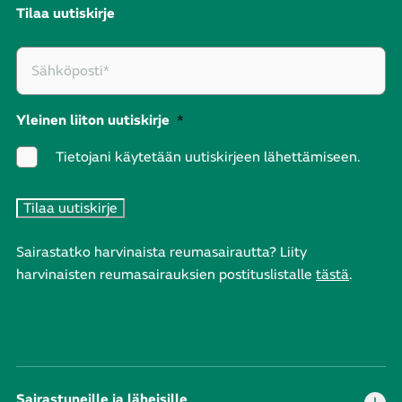
Tilaa uutiskirje
Yleinen liiton uutiskirje
*
Tietojani käytetään uutiskirjeen lähettämiseen.
Sairastatko harvinaista reumasairautta? Liity
harvinaisten reumasairauksien postituslistalle
tästä
.
Sairastuneille ja läheisille