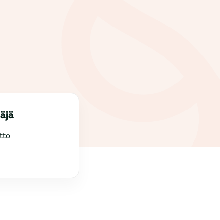
täjä
tto