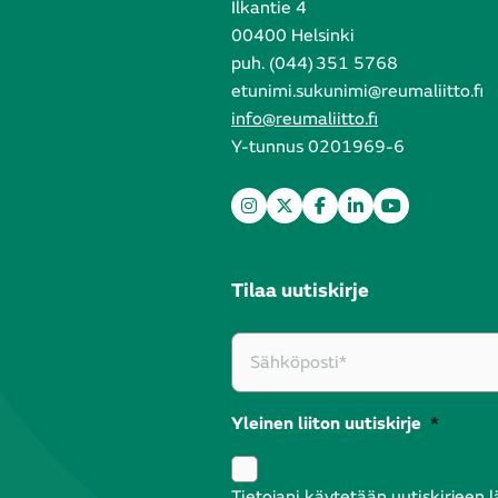
Ilkantie 4
00400 Helsinki
puh. (044) 351 5768
etunimi.sukunimi@reumaliitto.fi
info@reumaliitto.fi
Y-tunnus 0201969-6
Tilaa uutiskirje
Yleinen liiton uutiskirje
*
Tietojani käytetään uutiskirjeen 