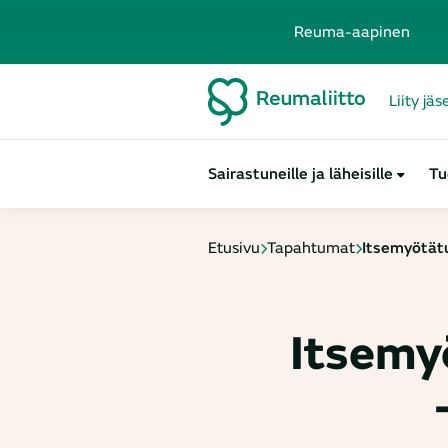
Reuma-aapinen
Liity jä
Sairastuneille ja läheisille
Tu
Etusivu
Tapahtumat
Itsemyötätu
Itsemy