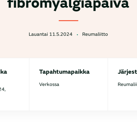
fibromyalgiapäivä
Lauantai 11.5.2024
Reumaliitto
ika
Tapahtumapaikka
Järjes
Verkossa
Reumalii
24,