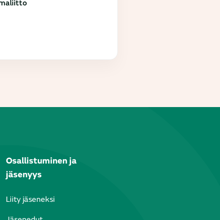
aliitto
Osallistuminen ja
jäsenyys
Liity jäseneksi
Jäsenedut