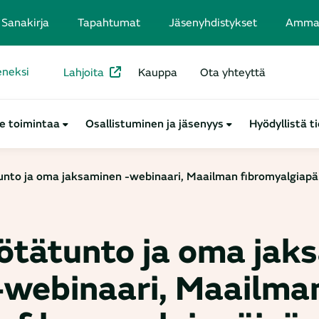
Sanakirja
Tapahtumat
Jäsenyhdistykset
Ammatt
seneksi
Lahjoita
Kauppa
Ota yhteyttä
e toimintaa
Osallistuminen ja jäsenyys
Hyödyllistä t
nto ja oma jaksaminen -webinaari, Maailman fibromyalgiapä
ötätunto ja oma jak
-webinaari, Maailma