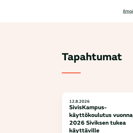
Ilmo
Tapahtumat
12.8.2026
SivisKampus-
käyttökoulutus vuonna
2026 Siviksen tukea
käyttäville