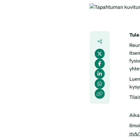
Tule
Reum
Itse
fysi
yhte
Luen
kysy
Tila
Aika
Ilmo
m/s