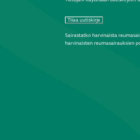
Sairastatko harvinaista reumasair
harvinaisten reumasairauksien pos