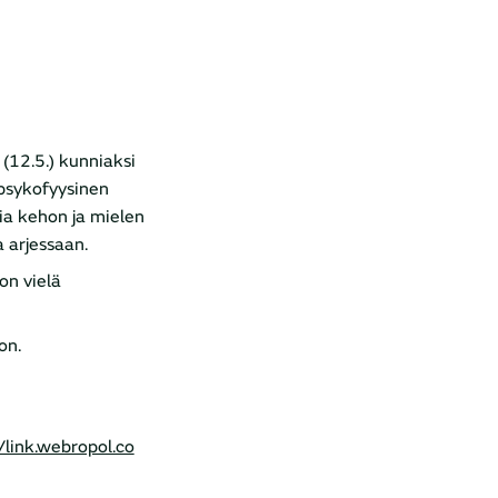
(12.5.) kunniaksi
psykofyysinen
ia kehon ja mielen
a arjessaan.
on vielä
on.
//link.webropol.co