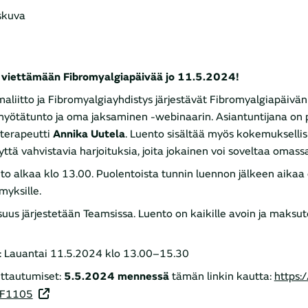
 viettämään Fibromyalgiapäivää jo 11.5.2024!
aliitto ja Fibromyalgiayhdistys järjestävät Fibromyalgiapäivän 
myötätunto ja oma jaksaminen -webinaarin. Asiantuntijana on 
oterapeutti
Annika Uutela
. Luento sisältää myös kokemuksellis
yttä vahvistavia harjoituksia, joita jokainen voi soveltaa omass
to alkaa klo 13.00. Puolentoista tunnin luennon jälkeen aikaa 
myksille.
isuus järjestetään Teamsissa. Luento on kaikille avoin ja maksut
: Lauantai 11.5.2024 klo 13.00
–
15.30
ittautumiset:
5.5.2024 mennessä
tämän linkin kautta:
https:
/F1105