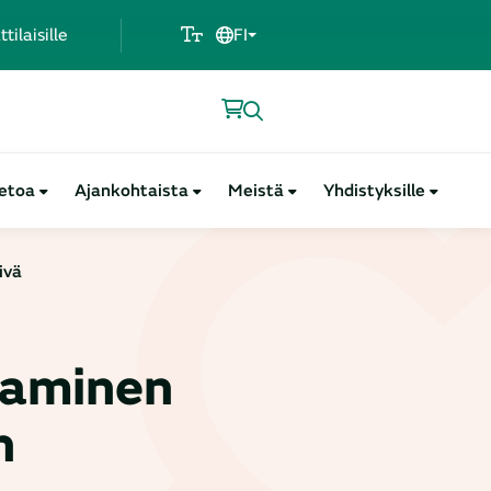
ilaisille
FI
ietoa
Ajankohtaista
Meistä
Yhdistyksille
ivä
saminen
n