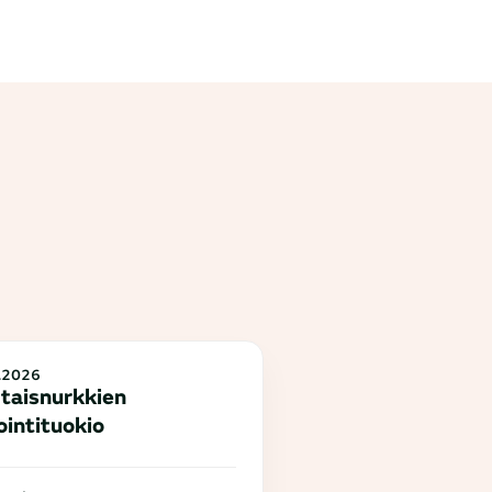
.2026
taisnurkkien
ointituokio