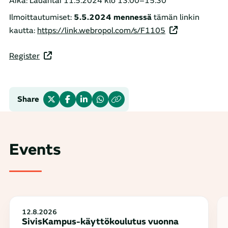
Aika: Lauantai 11.5.2024 klo 13.00
–
15.30
Ilmoittautumiset:
5.5.2024 mennessä
tämän linkin
kautta:
https://link.webropol.com/s/F1105
Register
Share
Events
12.8.2026
SivisKampus-käyttökoulutus vuonna