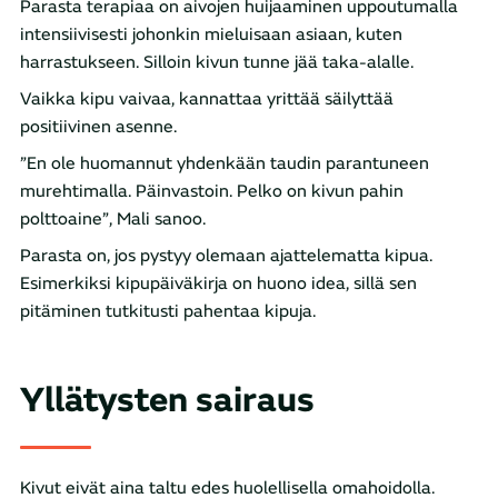
Parasta terapiaa on aivojen huijaaminen uppoutumalla
intensiivisesti johonkin mieluisaan asiaan, kuten
harrastukseen. Silloin kivun tunne jää taka-alalle.
Vaikka kipu vaivaa, kannattaa yrittää säilyttää
positiivinen asenne.
”En ole huomannut yhdenkään taudin parantuneen
murehtimalla. Päinvastoin. Pelko on kivun pahin
polttoaine”, Mali sanoo.
Parasta on, jos pystyy olemaan ajattelematta kipua.
Esimerkiksi kipupäiväkirja on huono idea, sillä sen
pitäminen tutkitusti pahentaa kipuja.
Yllätysten sairaus
Kivut eivät aina taltu edes huolellisella omahoidolla.