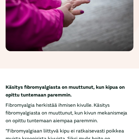
Käsitys fibromyalgiasta on muuttunut, kun kipua on
opittu tuntemaan paremmin.
Fibromyalgia herkistää ihmisen kivulle. Käsitys
fibromyalgiasta on muuttunut, kun kivun mekanismeja
on opittu tuntemaan aiempaa paremmin.
”Fibromyalgiaan liittyvä kipu ei ratkaisevasti poikkea
muista kroonisista kivuista. Siksi myös hoito on