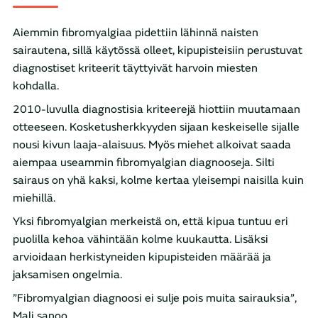
Aiemmin fibromyalgiaa pidettiin lähinnä naisten
sairautena, sillä käytössä olleet, kipupisteisiin perustuvat
diagnostiset kriteerit täyttyivät harvoin miesten
kohdalla.
2010-luvulla diagnostisia kriteerejä hiottiin muutamaan
otteeseen. Kosketusherkkyyden sijaan keskeiselle sijalle
nousi kivun laaja-alaisuus. Myös miehet alkoivat saada
aiempaa useammin fibromyalgian diagnooseja. Silti
sairaus on yhä kaksi, kolme kertaa yleisempi naisilla kuin
miehillä.
Yksi fibromyalgian merkeistä on, että kipua tuntuu eri
puolilla kehoa vähintään kolme kuukautta. Lisäksi
arvioidaan herkistyneiden kipupisteiden määrää ja
jaksamisen ongelmia.
”Fibromyalgian diagnoosi ei sulje pois muita sairauksia”,
Mali sanoo.