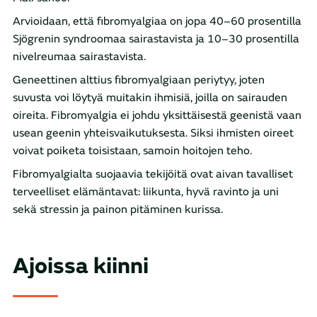
Arvioidaan, että fibromyalgiaa on jopa 40–60 prosentilla
Sjögrenin syndroomaa sairastavista ja 10–30 prosentilla
nivelreumaa sairastavista.
Geneettinen alttius fibromyalgiaan periytyy, joten
suvusta voi löytyä muitakin ihmisiä, joilla on sairauden
oireita. Fibromyalgia ei johdu yksittäisestä geenistä vaan
usean geenin yhteisvaikutuksesta. Siksi ihmisten oireet
voivat poiketa toisistaan, samoin hoitojen teho.
Fibromyalgialta suojaavia tekijöitä ovat aivan tavalliset
terveelliset elämäntavat: liikunta, hyvä ravinto ja uni
sekä stressin ja painon pitäminen kurissa.
Ajoissa kiinni