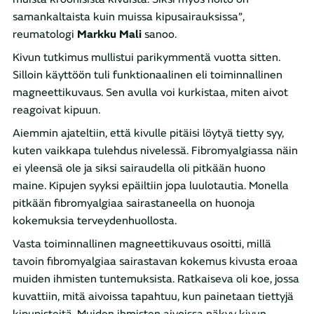
samankaltaista kuin muissa kipusairauksissa”,
reumatologi
Markku Mali
sanoo.
Kivun tutkimus mullistui parikymmentä vuotta sitten.
Silloin käyttöön tuli funktionaalinen eli toiminnallinen
magneettikuvaus. Sen avulla voi kurkistaa, miten aivot
reagoivat kipuun.
Aiemmin ajateltiin, että kivulle pitäisi löytyä tietty syy,
kuten vaikkapa tulehdus nivelessä. Fibromyalgiassa näin
ei yleensä ole ja siksi sairaudella oli pitkään huono
maine. Kipujen syyksi epäiltiin jopa luulotautia. Monella
pitkään fibromyalgiaa sairastaneella on huonoja
kokemuksia terveydenhuollosta.
Vasta toiminnallinen magneettikuvaus osoitti, millä
tavoin fibromyalgiaa sairastavan kokemus kivusta eroaa
muiden ihmisten tuntemuksista. Ratkaiseva oli koe, jossa
kuvattiin, mitä aivoissa tapahtuu, kun painetaan tiettyjä
kipupisteitä. Muiden ihmisten aivoissa näkyy kivun