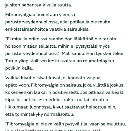
ja siten pahentaa kivuliaisuutta.
Fibromyalgiaa hoidetaan yleensä
perusterveydenhuollossa, ellei potilaalla ole muita
erikoissairaanhoitoa vaativia sairauksia.
”Ei minulla erikoissairaanhoidon lääkärinä ole tarjota
hoitoon mitään sellaista, mihin ei pystyttäisi myös
perusterveydenhuollossa”, Mali sanoo. Hän työskentelee
Turun yliopistollisen keskussairaalan reumatologian
poliklinikalla.
Vaikka kivut olisivat kovat, ei kannata vaipua
epätoivoon. Fibromyalgia on sairaus, joka yllättää joskus
kokeneenkin lääkärin positiivisesti. Jos pitkään vaikeasti
kipuillut potilas esimerkiksi rakastuu tai intoutuu
liikkumaan luonnossa, kivut saattavat helpottua niin,
että toimintakyky normalisoituu.
”Fibromyalgia ei ole mikään pysyvä tila, vaan se muuttuu,