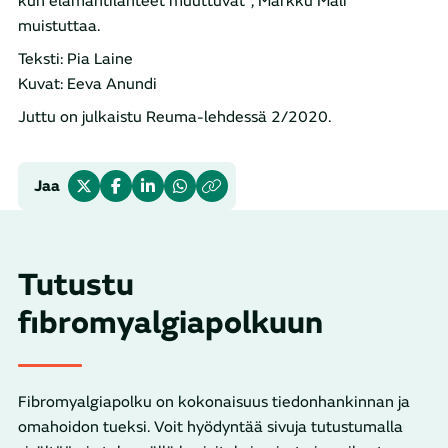
kun elämäntilanteet muuttuvat”, Markku Mali
muistuttaa.
Teksti: Pia Laine
Kuvat: Eeva Anundi
Juttu on julkaistu Reuma-lehdessä 2/2020.
Jaa
Tutustu
fibromyalgiapolkuun
Fibromyalgiapolku on kokonaisuus tiedonhankinnan ja
omahoidon tueksi. Voit hyödyntää sivuja tutustumalla