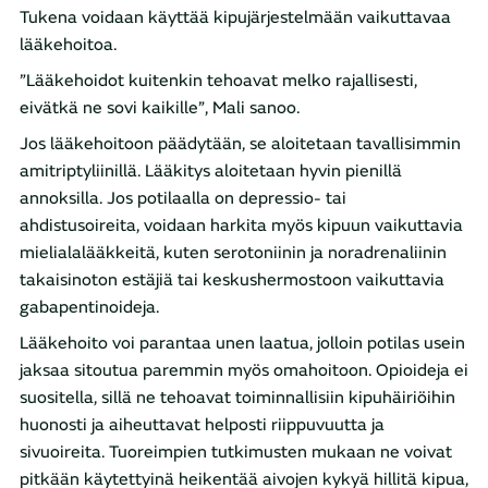
Tukena voidaan käyttää kipujärjestelmään vaikuttavaa
lääkehoitoa.
”Lääkehoidot kuitenkin tehoavat melko rajallisesti,
eivätkä ne sovi kaikille”, Mali sanoo.
Jos lääkehoitoon päädytään, se aloitetaan tavallisimmin
amitriptyliinillä. Lääkitys aloitetaan hyvin pienillä
annoksilla. Jos potilaalla on depressio- tai
ahdistusoireita, voidaan harkita myös kipuun vaikuttavia
mielialalääkkeitä, kuten serotoniinin ja noradrenaliinin
takaisinoton estäjiä tai keskushermostoon vaikuttavia
gabapentinoideja.
Lääkehoito voi parantaa unen laatua, jolloin potilas usein
jaksaa sitoutua paremmin myös omahoitoon. Opioideja ei
suositella, sillä ne tehoavat toiminnallisiin kipuhäiriöihin
huonosti ja aiheuttavat helposti riippuvuutta ja
sivuoireita. Tuoreimpien tutkimusten mukaan ne voivat
pitkään käytettyinä heikentää aivojen kykyä hillitä kipua,