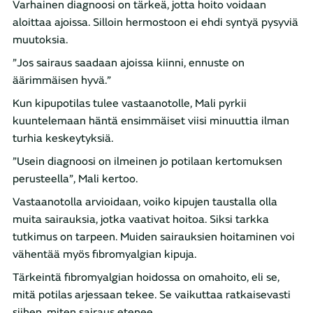
Varhainen diagnoosi on tärkeä, jotta hoito voidaan
aloittaa ajoissa. Silloin hermostoon ei ehdi syntyä pysyviä
muutoksia.
”Jos sairaus saadaan ajoissa kiinni, ennuste on
äärimmäisen hyvä.”
Kun kipupotilas tulee vastaanotolle, Mali pyrkii
kuuntelemaan häntä ensimmäiset viisi minuuttia ilman
turhia keskeytyksiä.
”Usein diagnoosi on ilmeinen jo potilaan kertomuksen
perusteella”, Mali kertoo.
Vastaanotolla arvioidaan, voiko kipujen taustalla olla
muita sairauksia, jotka vaativat hoitoa. Siksi tarkka
tutkimus on tarpeen. Muiden sairauksien hoitaminen voi
vähentää myös fibromyalgian kipuja.
Tärkeintä fibromyalgian hoidossa on omahoito, eli se,
mitä potilas arjessaan tekee. Se vaikuttaa ratkaisevasti
siihen, miten sairaus etenee.