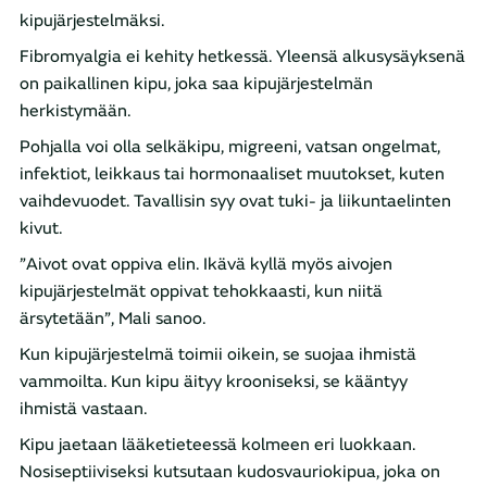
kipujärjestelmäksi.
Fibromyalgia ei kehity hetkessä. Yleensä alkusysäyksenä
on paikallinen kipu, joka saa kipujärjestelmän
herkistymään.
Pohjalla voi olla selkäkipu, migreeni, vatsan ongelmat,
infektiot, leikkaus tai hormonaaliset muutokset, kuten
vaihdevuodet. Tavallisin syy ovat tuki- ja liikuntaelinten
kivut.
”Aivot ovat oppiva elin. Ikävä kyllä myös aivojen
kipujärjestelmät oppivat tehokkaasti, kun niitä
ärsytetään”, Mali sanoo.
Kun kipujärjestelmä toimii oikein, se suojaa ihmistä
vammoilta. Kun kipu äityy krooniseksi, se kääntyy
ihmistä vastaan.
Kipu jaetaan lääketieteessä kolmeen eri luokkaan.
Nosiseptiiviseksi kutsutaan kudosvauriokipua, joka on