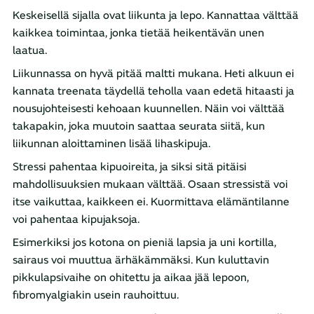
Keskeisellä sijalla ovat liikunta ja lepo. Kannattaa välttää
kaikkea toimintaa, jonka tietää heikentävän unen
laatua.
Liikunnassa on hyvä pitää maltti mukana. Heti alkuun ei
kannata treenata täydellä teholla vaan edetä hitaasti ja
nousujohteisesti kehoaan kuunnellen. Näin voi välttää
takapakin, joka muutoin saattaa seurata siitä, kun
liikunnan aloittaminen lisää lihaskipuja.
Stressi pahentaa kipuoireita, ja siksi sitä pitäisi
mahdollisuuksien mukaan välttää. Osaan stressistä voi
itse vaikuttaa, kaikkeen ei. Kuormittava elämäntilanne
voi pahentaa kipujaksoja.
Esimerkiksi jos kotona on pieniä lapsia ja uni kortilla,
sairaus voi muuttua ärhäkämmäksi. Kun kuluttavin
pikkulapsivaihe on ohitettu ja aikaa jää lepoon,
fibromyalgiakin usein rauhoittuu.