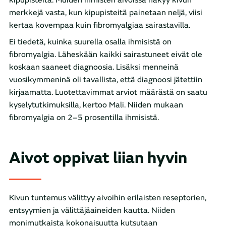
merkkejä vasta, kun kipupisteitä painetaan neljä, viisi
kertaa kovempaa kuin fibromyalgiaa sairastavilla.
Ei tiedetä, kuinka suurella osalla ihmisistä on
fibromyalgia. Läheskään kaikki sairastuneet eivät ole
koskaan saaneet diagnoosia. Lisäksi menneinä
vuosikymmeninä oli tavallista, että diagnoosi jätettiin
kirjaamatta. Luotettavimmat arviot määrästä on saatu
kyselytutkimuksilla, kertoo Mali. Niiden mukaan
fibromyalgia on 2–5 prosentilla ihmisistä.
Aivot oppivat liian hyvin
Kivun tuntemus välittyy aivoihin erilaisten reseptorien,
entsyymien ja välittäjäaineiden kautta. Niiden
monimutkaista kokonaisuutta kutsutaan