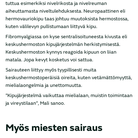
tuttua esimerkiksi nivelrikosta ja nivelreuman
aiheuttamasta niveltulehduksesta. Neuropaattinen eli
hermovauriokipu taas johtuu muutoksista hermostossa,
kuten välilevyn pullistumaan liittyvä kipu.
Fibromyalgiassa on kyse sentralisoituneesta kivusta eli
keskushermoston kipujärjestelmän herkistymisestä.
Keskushermoston kynnys reagoida kipuun on liian
matala. Jopa kevyt kosketus voi sattua.
Sairauteen liittyy myös tyypillisesti muita
keskushermostoperäisiä oireita, kuten vetämättömyyttä,
mielialaongelmia ja unettomuutta.
”Kipujärjestelmä vaikuttaa mielialaan, muistin toimintaan
ja vireystilaan”, Mali sanoo.
Myös miesten sairaus