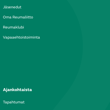
voi
Jäsenedut
Oma Reumaliitto
a,
tu
ä
Reumaklubi
Vapaaehtoistoiminta
a
ia
t
on
n
u
Ajankohtaista
Tapahtumat