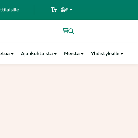
ilaisille
FI
ietoa
Ajankohtaista
Meistä
Yhdistyksille