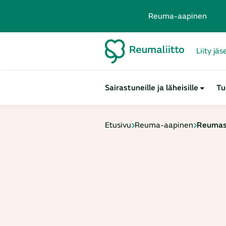
Reuma-aapinen
Liity jä
Sairastuneille ja läheisille
Tu
Etusivu
Reuma-aapinen
Reumasa