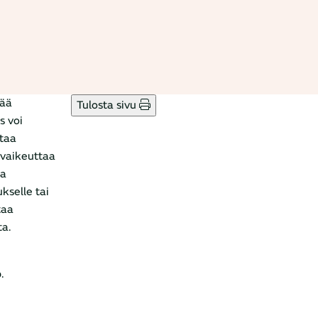
sää
Tulosta sivu
s voi
ttaa
 vaikeuttaa
ja
kselle tai
taa
ta.
.