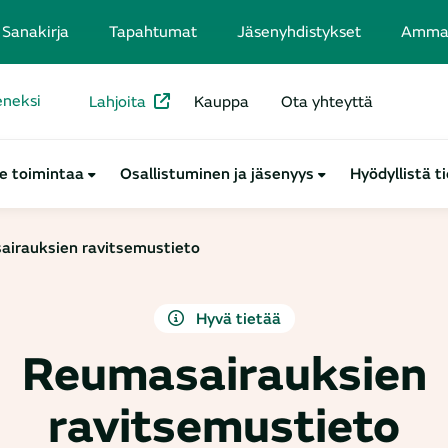
Sanakirja
Tapahtumat
Jäsenyhdistykset
Ammatt
seneksi
Lahjoita
Kauppa
Ota yhteyttä
e toimintaa
Osallistuminen ja jäsenyys
Hyödyllistä t
irauksien ravitsemustieto
Hyvä tietää
Reumasairauksien
ravitsemustieto