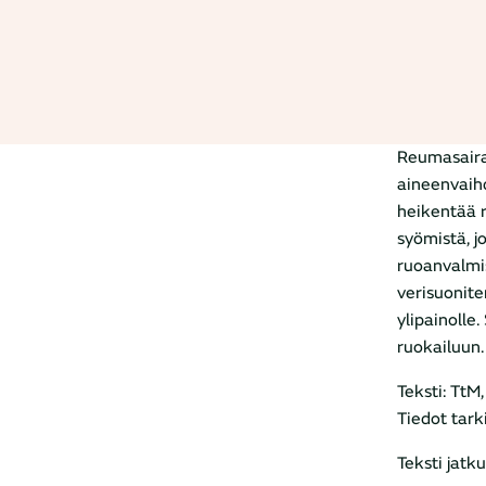
Reumasairau
aineenvaihd
heikentää r
syömistä, j
ruoanvalmi
verisuonite
ylipainolle
ruokailuun.
Teksti: TtM
Tiedot tar
Teksti jatk