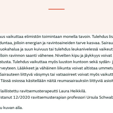
s vaikuttaa elimistön toimintaan monella tavoin. Tulehdus li
untaa, jolloin energian ja ravintoaineiden tarve kasvaa. Sairau
uokahalua ja suun kuivuus tai tulehdus leukanivelessä vaikeu
olloin ravinnon saanti vähenee. Nivelten kipu ja jäykkyys voivat
stusta. Tulehdus vaikuttaa myös luuston kuntoon sekä sydän- 
rveyteen. Lääkkeet ja vähäinen liikunta voivat altistaa ummetu
. Sairauteen liittyvä väsymys tai vatsaoireet voivat myös vaikut
 Tässä osiossa käsitellään näitä reumasairauksiin liittyviä asioi
, laillistettu ravitsemusterapeutti Laura Heikkilä.
kistanut 12/2020 ravitsemusterapian professori Ursula Schwab
uu kuvan alla.