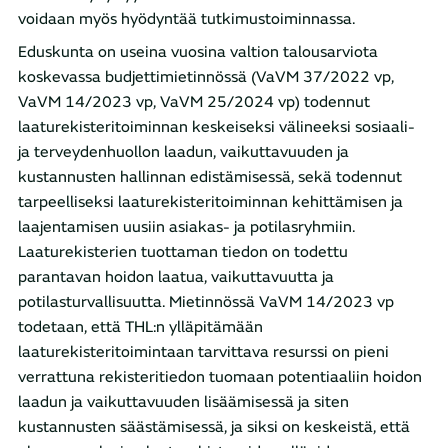
voidaan myös hyödyntää tutkimustoiminnassa.
Eduskunta on useina vuosina valtion talousarviota
koskevassa budjettimietinnössä (VaVM 37/2022 vp,
VaVM 14/2023 vp, VaVM 25/2024 vp) todennut
laaturekisteritoiminnan keskeiseksi välineeksi sosiaali-
ja terveydenhuollon laadun, vaikuttavuuden ja
kustannusten hallinnan edistämisessä, sekä todennut
tarpeelliseksi laaturekisteritoiminnan kehittämisen ja
laajentamisen uusiin asiakas- ja potilasryhmiin.
Laaturekisterien tuottaman tiedon on todettu
parantavan hoidon laatua, vaikuttavuutta ja
potilasturvallisuutta. Mietinnössä VaVM 14/2023 vp
todetaan, että THL:n ylläpitämään
laaturekisteritoimintaan tarvittava resurssi on pieni
verrattuna rekisteritiedon tuomaan potentiaaliin hoidon
laadun ja vaikuttavuuden lisäämisessä ja siten
kustannusten säästämisessä, ja siksi on keskeistä, että