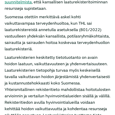
suunnitelmista
, että kansallisen laaturekisteritoiminnan
resursseja supistetaan.
Suomessa otettiin merkittävä askel kohti
vaikuttavampaa terveydenhuoltoa, kun THL sai
laaturekistereistä annetulla asetuksella (801/2022)
vastuulleen yhdeksän kansallista, potilasryhmäkohtaista,
sairautta ja sairauden hoitoa koskevaa terveydenhuollon
laaturekisteriä.
Laaturekisterien keskitetty tietotuotanto on avain
hoidon laatuun, vaikuttavuuteen ja yhdenvertaisuuteen.
Laaturekisterien tietopohja turvaa myös keskeisellä
tavalla vaikuttavan hoidon järjestämistä yhdenvertaisesti
ja kustannustehokkaasti koko Suomessa.
Yhteismitallinen rekisteritieto mahdollistaa hoitotulosten
arvioinnin ja vertailun hyvinvointialueiden sisällä ja välillä.
Rekisteritiedon avulla hyvinvointialueilla voidaan
kehittää hoidon vaikuttavuutta ja kohdentaa resursseja