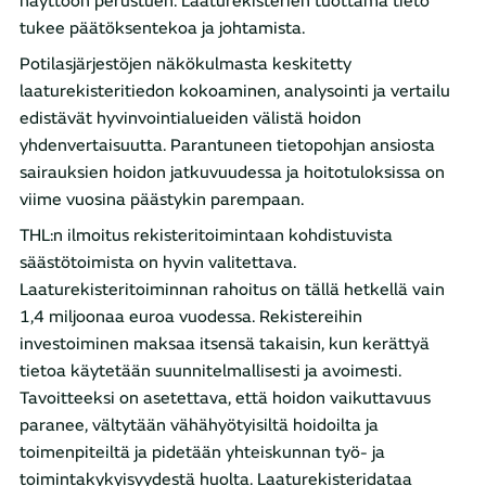
näyttöön perustuen. Laaturekisterien tuottama tieto
tukee päätöksentekoa ja johtamista.
Potilasjärjestöjen näkökulmasta keskitetty
laaturekisteritiedon kokoaminen, analysointi ja vertailu
edistävät hyvinvointialueiden välistä hoidon
yhdenvertaisuutta. Parantuneen tietopohjan ansiosta
sairauksien hoidon jatkuvuudessa ja hoitotuloksissa on
viime vuosina päästykin parempaan.
THL:n ilmoitus rekisteritoimintaan kohdistuvista
säästötoimista on hyvin valitettava.
Laaturekisteritoiminnan rahoitus on tällä hetkellä vain
1,4 miljoonaa euroa vuodessa. Rekistereihin
investoiminen maksaa itsensä takaisin, kun kerättyä
tietoa käytetään suunnitelmallisesti ja avoimesti.
Tavoitteeksi on asetettava, että hoidon vaikuttavuus
paranee, vältytään vähähyötyisiltä hoidoilta ja
toimenpiteiltä ja pidetään yhteiskunnan työ- ja
toimintakykyisyydestä huolta. Laaturekisteridataa