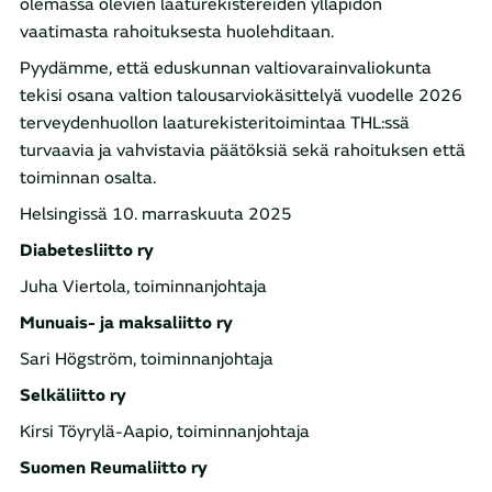
olemassa olevien laaturekistereiden ylläpidon
vaatimasta rahoituksesta huolehditaan.
Pyydämme, että eduskunnan valtiovarainvaliokunta
tekisi osana valtion talousarviokäsittelyä vuodelle 2026
terveydenhuollon laaturekisteritoimintaa THL:ssä
turvaavia ja vahvistavia päätöksiä sekä rahoituksen että
toiminnan osalta.
Helsingissä 10. marraskuuta 2025
Diabetesliitto ry
Juha Viertola, toiminnanjohtaja
Munuais- ja maksaliitto ry
Sari Högström, toiminnanjohtaja
Selkäliitto ry
Kirsi Töyrylä-Aapio, toiminnanjohtaja
Suomen Reumaliitto ry