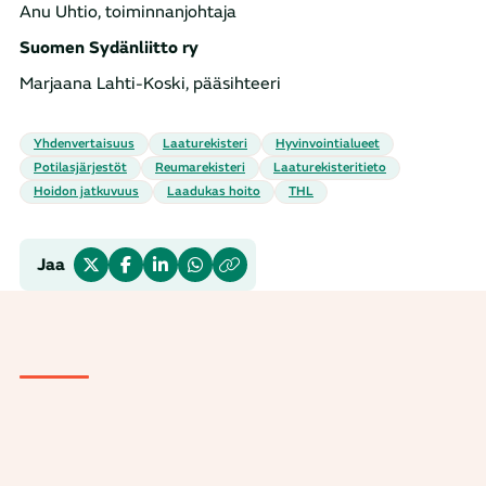
Anu Uhtio, toiminnanjohtaja
Suomen Sydänliitto ry
Marjaana Lahti-Koski, pääsihteeri
yhdenvertaisuus
laaturekisteri
hyvinvointialueet
potilasjärjestöt
reumarekisteri
laaturekisteritieto
hoidon jatkuvuus
laadukas hoito
THL
Jaa