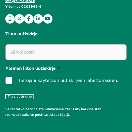
info@reumaliitto.fi
Y-tunnus 0201969-6
Tilaa uutiskirje
Yleinen liiton uutiskirje
*
Tietojani käytetään uutiskirjeen lähettämiseen.
Sairastatko harvinaista reumasairautta? Liity harvinaisten
reumasairauksien postituslistalle
tästä
.