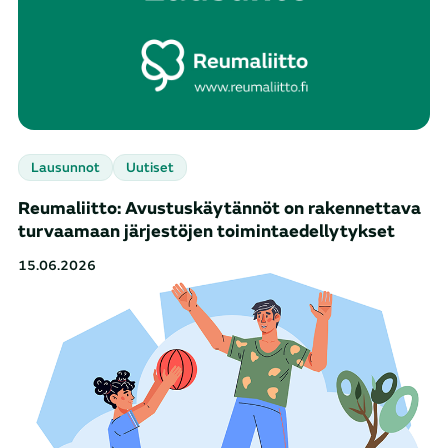
Lausunnot
Uutiset
Reumaliitto: Avustuskäytännöt on rakennettava
turvaamaan järjestöjen toimintaedellytykset
15.06.2026