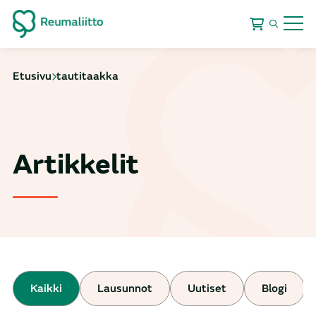
Etusivu
tautitaakka
Artikkelit
Kaikki
Lausunnot
Uutiset
Blogi