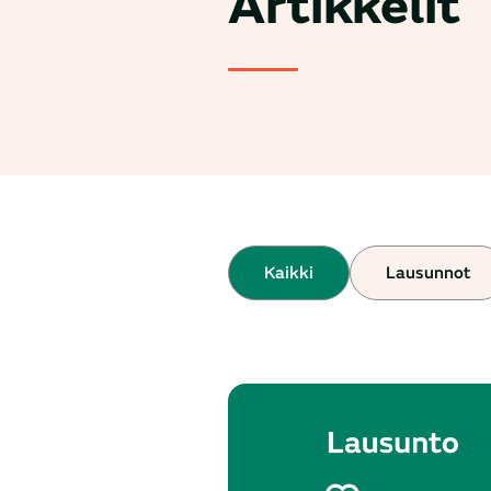
Artikkelit
Kaikki
Lausunnot
Tulokset päivitetty. Tuloksia: 365