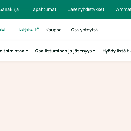
Sanakirja
Tapahtumat
Jäsenyhdistykset
Ammatti
Kauppa
Ota yhteyttä
eksi
Lahjoita
e toimintaa
Osallistuminen ja jäsenyys
Hyödyllistä t