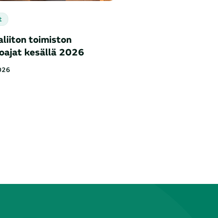
t
liiton toimiston
loajat kesällä 2026
026