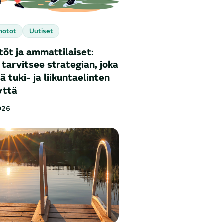
notot
Uutiset
töt ja ammattilaiset:
tarvitsee strategian, joka
ä tuki- ja liikuntaelinten
yttä
026