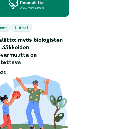
nnot
Uutiset
iitto: myös biologisten
lääkkeiden
ovarmuutta on
stettava
026