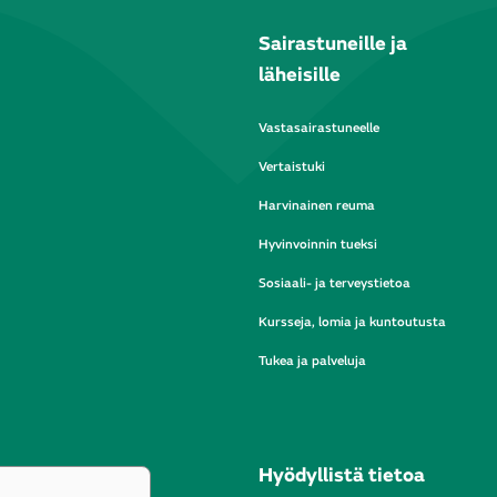
Sairastuneille ja
läheisille
Vastasairastuneelle
Vertaistuki
Harvinainen reuma
Hyvinvoinnin tueksi
Sosiaali- ja terveystietoa
Kursseja, lomia ja kuntoutusta
Tukea ja palveluja
Hyödyllistä tietoa