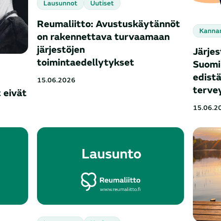
Lausunnot
Uutiset
Reumaliitto: Avustuskäytännöt
Kanna
on rakennettava turvaamaan
järjestöjen
Järjes
toimintaedellytykset
Suomi 
edistä
15.06.2026
terve
t eivät
15.06.2