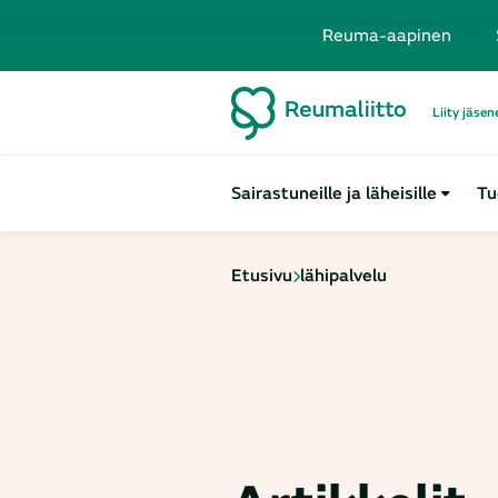
Reuma-aapinen
Liity jäsen
Sairastuneille ja läheisille
Tu
Etusivu
lähipalvelu