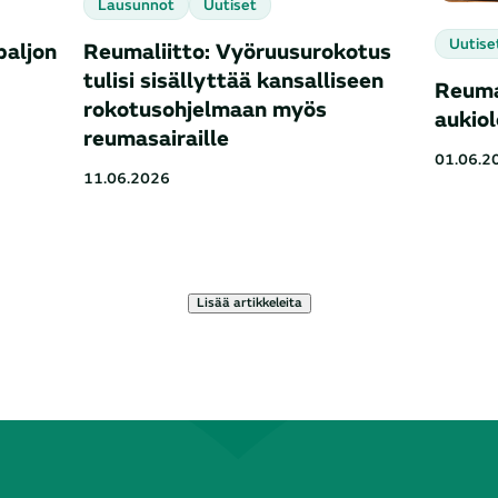
Lausunnot
Uutiset
Uutise
paljon
Reumaliitto: Vyöruusurokotus
tulisi sisällyttää kansalliseen
Reuma
rokotusohjelmaan myös
aukio
reumasairaille
01.06.2
11.06.2026
Lisää artikkeleita