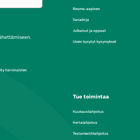
Reuma-aapinen
Sanakirja
Julkaisut ja oppaat
lähettämiseen.
Usein kysytyt kysymykset
ity harvinaisten
Tue toimintaa
Kuukausilahjoitus
Kertalahjoitus
Testamenttilahjoitus