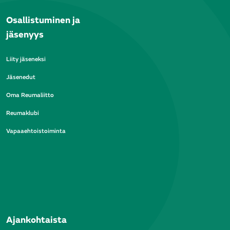
Osallistuminen ja
jäsenyys
Liity jäseneksi
Jäsenedut
Oma Reumaliitto
Reumaklubi
Vapaaehtoistoiminta
Ajankohtaista