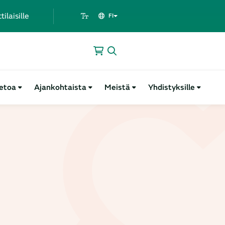
laisille
FI
ietoa
Ajankohtaista
Meistä
Yhdistyksille