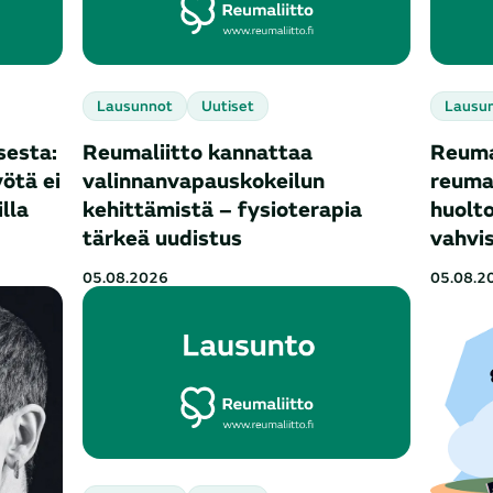
Lausunnot
Uutiset
Lausu
sesta:
Reumaliitto kannattaa
Reumal
ötä ei
valinnanvapauskokeilun
reuma
lla
kehittämistä – fysioterapia
huolt
tärkeä uudistus
vahvi
05.08.2026
05.08.2