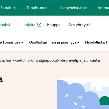
Sanakirja
Tapahtumat
Jäsenyhdistykset
Ammatt
seneksi
Lahjoita
Kauppa
Ota yhteyttä
e toimintaa
Osallistuminen ja jäsenyys
Hyödyllistä t
 ja hankkeet
Fibromyalgiapolku
Fibromyalgia ja liikunta
a