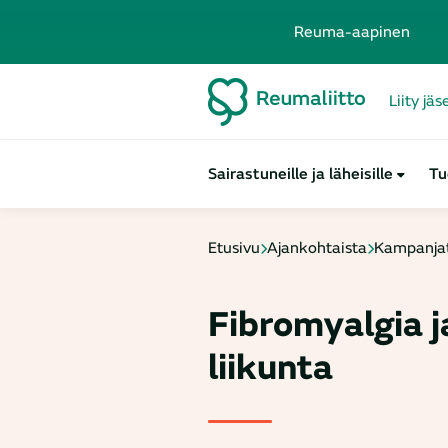
Reuma-aapinen
Liity jä
Sairastuneille ja läheisille
Tu
Etusivu
Ajankohtaista
Kampanjat
Fibromyalgia j
liikunta