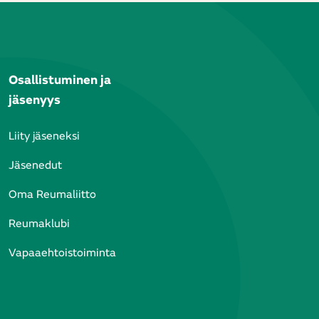
Osallistuminen ja
jäsenyys
Liity jäseneksi
ja
ä.
Jäsenedut
Oma Reumaliitto
ä
Reumaklubi
Vapaaehtoistoiminta
tä