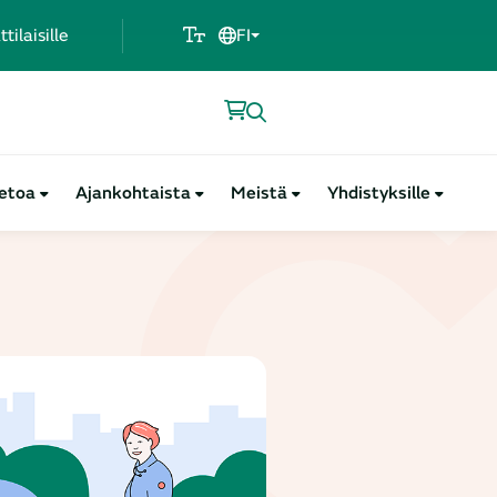
ilaisille
FI
ietoa
Ajankohtaista
Meistä
Yhdistyksille