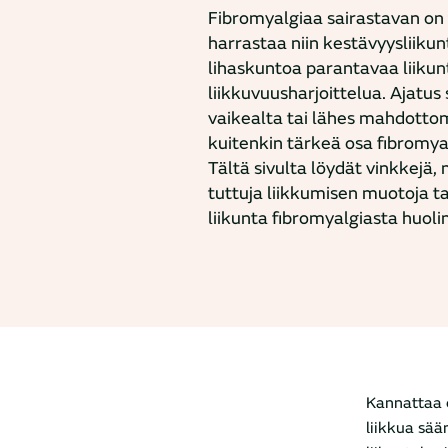
Fibromyalgiaa sairastavan on 
harrastaa niin kestävyysliikun
lihaskuntoa parantavaa liiku
liikkuvuusharjoittelua. Ajatus
vaikealta tai lähes mahdottom
kuitenkin tärkeä osa fibromy
Tältä sivulta löydät vinkkejä,
tuttuja liikkumisen muotoja ta
liikunta fibromyalgiasta huoli
Kannattaa et
liikkua sää