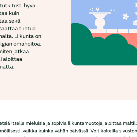
tutkitusti hyvä
taa kuin
ntaa sekä
 saattaa tuntua
alta. Liikunta on
algian omahoitoa.
 miten jatkaa
i aloittaa
matta.
siä itselle mieluisia ja sopivia liikuntamuotoja, aloittaa maltilli
nnöllisesti, vaikka kuinka vähän päivässä. Voit kokeilla sivusto