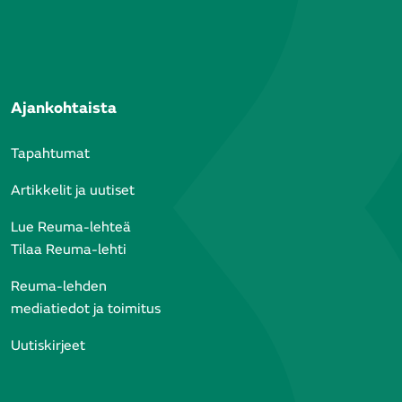
la
ttä
Ajankohtaista
n
Tapahtumat
Artikkelit ja uutiset
ja
Lue Reuma-lehteä
Tilaa Reuma-lehti
et
a
Reuma-lehden
mediatiedot ja toimitus
n
Uutiskirjeet