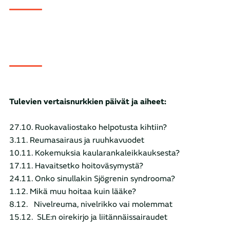
Tulevien vertaisnurkkien päivät ja aiheet:
27.10.
Ruokavaliostako helpotusta kihtiin?
3.11.
Reumasairaus ja ruuhkavuodet
10.11.
Kokemuksia kaularankaleikkauksesta?
17.11.
Havaitsetko hoitoväsymystä?
24.11.
Onko sinullakin Sjögrenin syndrooma?
1.12.
Mikä muu hoitaa kuin lääke?
8.12.
Nivelreuma, nivelrikko vai molemmat
15.12.
SLE:n oirekirjo ja liitännäissairaudet