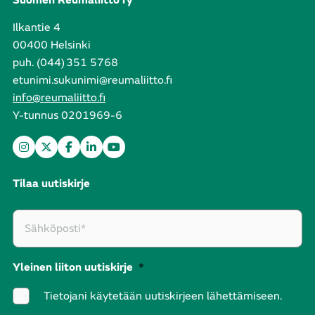
Suomen Reumaliitto ry
Ilkantie 4
00400 Helsinki
puh. (044) 351 5768
etunimi.sukunimi@reumaliitto.fi
info@reumaliitto.fi
Y-tunnus 0201969-6
Tilaa uutiskirje
Yleinen liiton uutiskirje
*
Tietojani käytetään uutiskirjeen lähettämiseen.