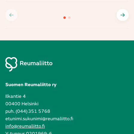
Suomen Reumaliitto ry
Ilkantie 4
00400 Helsinki
puh. (044) 351 5768
etunimi.sukunimi@reumaliitto.fi
info@reumaliitto.fi
Y-tunnus 0201969-6