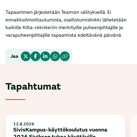
Tapaaminen järjestetään Teamsin välityksellä. Ei
ennakkoilmoittautumista, osallistumislinkki lähetetään
kaikille Kilta-rekisteriin merkityille puheenjohtajille ja
varapuheenjohtajille tapaamista edeltävänä päivänä.
Jaa
Tapahtumat
12.8.2026
SivisKampus-käyttökoulutus vuonna
2026 Siviksen tukea käyttäville