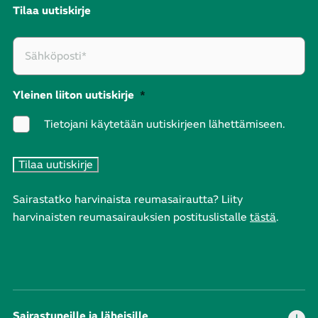
Tilaa uutiskirje
Yleinen liiton uutiskirje
*
Tietojani käytetään uutiskirjeen lähettämiseen.
Sairastatko harvinaista reumasairautta? Liity
harvinaisten reumasairauksien postituslistalle
tästä
.
Sairastuneille ja läheisille