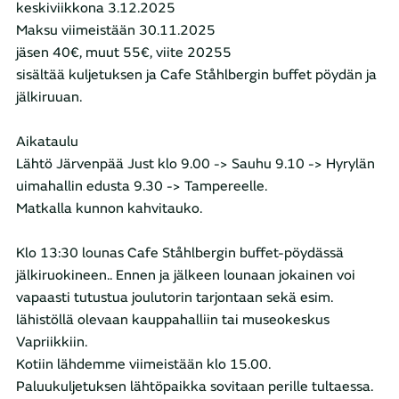
keskiviikkona 3.12.2025
Maksu viimeistään 30.11.2025
jäsen 40€, muut 55€, viite 20255
sisältää kuljetuksen ja Cafe Ståhlbergin buffet pöydän ja
jälkiruuan.
Aikataulu
Lähtö Järvenpää Just klo 9.00 -> Sauhu 9.10 -> Hyrylän
uimahallin edusta 9.30 -> Tampereelle.
Matkalla kunnon kahvitauko.
Klo 13:30 lounas Cafe Ståhlbergin buffet-pöydässä
jälkiruokineen.. Ennen ja jälkeen lounaan jokainen voi
vapaasti tutustua joulutorin tarjontaan sekä esim.
lähistöllä olevaan kauppahalliin tai museokeskus
Vapriikkiin.
Kotiin lähdemme viimeistään klo 15.00.
Paluukuljetuksen lähtöpaikka sovitaan perille tultaessa.