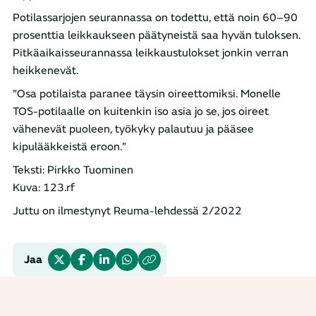
Potilassarjojen seurannassa on todettu, että noin 60–90
prosenttia leikkaukseen päätyneistä saa hyvän tuloksen.
Pitkäaikaisseurannassa leikkaustulokset jonkin verran
heikkenevät.
”Osa potilaista paranee täysin oireettomiksi. Monelle
TOS-potilaalle on kuitenkin iso asia jo se, jos oireet
vähenevät puoleen, työkyky palautuu ja pääsee
kipulääkkeistä eroon.”
Teksti: Pirkko Tuominen
Kuva: 123.rf
Juttu on ilmestynyt Reuma-lehdessä 2/2022
Jaa