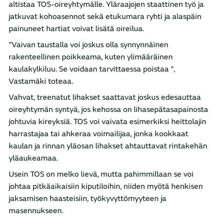
altistaa TOS-oireyhtymälle. Yläraajojen staattinen työ ja
jatkuvat kohoasennot sekä etukumara ryhti ja alaspäin
painuneet hartiat voivat lisätä oireilua.
”Vaivan taustalla voi joskus olla synnynnäinen
rakenteellinen poikkeama, kuten ylimääräinen
kaulakylkiluu. Se voidaan tarvittaessa poistaa ”,
Vastamäki toteaa.
Vahvat, treenatut lihakset saattavat joskus edesauttaa
oireyhtymän syntyä, jos kehossa on lihasepätasapainosta
johtuvia kireyksiä. TOS voi vaivata esimerkiksi heittolajin
harrastajaa tai ahkeraa voimailijaa, jonka kookkaat
kaulan ja rinnan yläosan lihakset ahtauttavat rintakehän
yläaukeamaa.
Usein TOS on melko lievä, mutta pahimmillaan se voi
johtaa pitkäaikaisiin kiputiloihin, niiden myötä henkisen
jaksamisen haasteisiin, työkyvyttömyyteen ja
masennukseen.