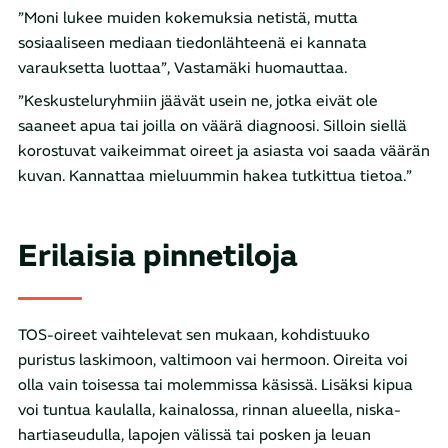
”Moni lukee muiden kokemuksia netistä, mutta
sosiaaliseen mediaan tiedonlähteenä ei kannata
varauksetta luottaa”, Vastamäki huomauttaa.
”Keskusteluryhmiin jäävät usein ne, jotka eivät ole
saaneet apua tai joilla on väärä diagnoosi. Silloin siellä
korostuvat vaikeimmat oireet ja asiasta voi saada väärän
kuvan. Kannattaa mieluummin hakea tutkittua tietoa.”
Erilaisia pinnetiloja
TOS-oireet vaihtelevat sen mukaan, kohdistuuko
puristus laskimoon, valtimoon vai hermoon. Oireita voi
olla vain toisessa tai molemmissa käsissä. Lisäksi kipua
voi tuntua kaulalla, kainalossa, rinnan alueella, niska-
hartiaseudulla, lapojen välissä tai posken ja leuan