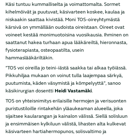
Käsi tuntuu kummalliselta ja voimattomalta. Sormet
kihelmöivät ja puutuvat, käsivarteen koskee, kaulaa ja
niskaakin saattaa kivistää. Moni TOS-oireyhtymästä
kärsivä on ymmällään oudoista oireistaan. Oireet ovat
voineet kestää monimuotoisina vuosikausia. Ihminen on
saattanut hakea turhaan apua lääkäreiltä, hieronnasta,
fysioterapiasta, osteopaatilta, usein
hammaslääkäriltäkin.
”TOS voi oireilla jo teini-iästä saakka tai alkaa työiässä.
Pikkuhiljaa mukaan on voinut tulla laajempaa särkyä,
puutumista, käden väsymistä ja kömpelyyttä”, sanoo
käsikirurgian dosentti
Heidi Vastamäki
.
TOS on yhteisnimitys erilaisille hermojen ja verisuonten
puristustiloille rintakehän yläaukeaman alueella, joka
sijaitsee kaularangan ja kainalon välissä. Siellä solisluun
ja ensimmäisen kylkiluun välistä, lihasten alta kulkevat
käsivarteen hartiahermopunos, solisvaltimo ja