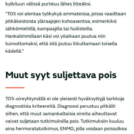
kylkiluun välissä puristuu lähes litteäksi.
”TOS voi alentaa työkykyä ammateissa, joissa vaaditaan
pitkäkestoista yläraajojen kohoasentoa, esimerkiksi
sähkömiehillä, kampaajilla tai huilisteilla.
Hankalimmillaan käsi voi yöaikaan puutua niin
tunnottomaksi, että sitä joutuu liikuttamaan toisella
kädellä.”
Muut syyt suljettava pois
TOS-oireyhtymällä ei ole yleisesti hyväksyttyjä tarkkoja
diagnostisia kriteereitä. Diagnoosi perustuu pitkälti
siihen, että muut samankaltaisia oireita aiheuttavat
vaivat suljetaan tutkimuksilla pois. Tutkimuksiin kuuluu
aina hermoratatutkimus, ENMG, jolla voidaan poissulkea