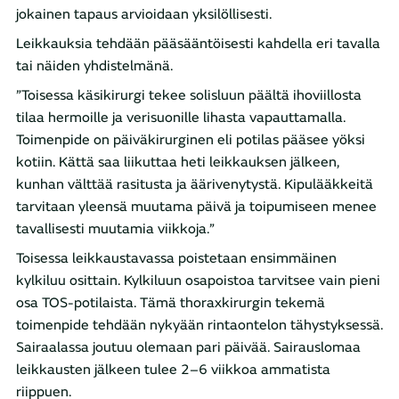
jokainen tapaus arvioidaan yksilöllisesti.
Leikkauksia tehdään pääsääntöisesti kahdella eri tavalla
tai näiden yhdistelmänä.
”Toisessa käsikirurgi tekee solisluun päältä ihoviillosta
tilaa hermoille ja verisuonille lihasta vapauttamalla.
Toimenpide on päiväkirurginen eli potilas pääsee yöksi
kotiin. Kättä saa liikuttaa heti leikkauksen jälkeen,
kunhan välttää rasitusta ja äärivenytystä. Kipulääkkeitä
tarvitaan yleensä muutama päivä ja toipumiseen menee
tavallisesti muutamia viikkoja.”
Toisessa leikkaustavassa poistetaan ensimmäinen
kylkiluu osittain. Kylkiluun osapoistoa tarvitsee vain pieni
osa TOS-potilaista. Tämä thoraxkirurgin tekemä
toimenpide tehdään nykyään rintaontelon tähystyksessä.
Sairaalassa joutuu olemaan pari päivää. Sairauslomaa
leikkausten jälkeen tulee 2–6 viikkoa ammatista
riippuen.