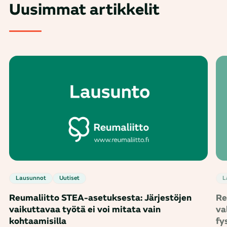
Uusimmat artikkelit
Lausunnot
Uutiset
Reumaliitto STEA-asetuksesta: Järjestöjen
Re
vaikuttavaa työtä ei voi mitata vain
va
kohtaamisilla
fy