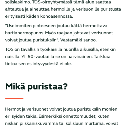
solislaskimo. TOS-oireyhtymässä tämä alue saattaa
ahtautua ja aiheuttaa hermoille ja verisuonille puristusta
erityisesti käden kohoasennossa.
”Useimmiten pinteeseen joutuu kättä hermottava
hartiahermopunos. Myös raajaan johtavat verisuonet
voivat joutua puristuksiin”, Vastamäki sanoo.
TOS on tavallisin työikäisillä nuorilla aikuisilla, etenkin
naisilla. Yli 50-vuotiailla se on harvinainen. Tarkkaa
tietoa sen esiintyvyydestä ei ole.
Mikä puristaa?
Hermot ja verisuonet voivat joutua puristuksiin monien
eri syiden takia. Esimerkiksi onnettomuudet, kuten
niskan piiskaniskuvamma tai solisluun murtuma, voivat