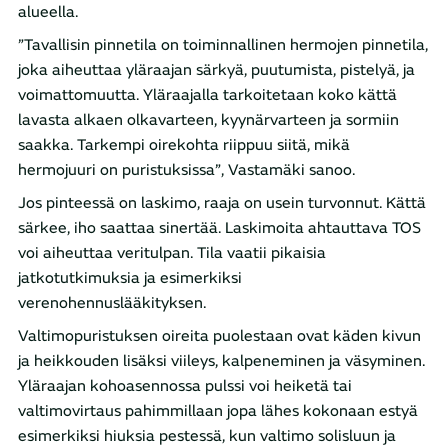
alueella.
”Tavallisin pinnetila on toiminnallinen hermojen pinnetila,
joka aiheuttaa yläraajan särkyä, puutumista, pistelyä, ja
voimattomuutta. Yläraajalla tarkoitetaan koko kättä
lavasta alkaen olkavarteen, kyynärvarteen ja sormiin
saakka. Tarkempi oirekohta riippuu siitä, mikä
hermojuuri on puristuksissa”, Vastamäki sanoo.
Jos pinteessä on laskimo, raaja on usein turvonnut. Kättä
särkee, iho saattaa sinertää. Laskimoita ahtauttava TOS
voi aiheuttaa veritulpan. Tila vaatii pikaisia
jatkotutkimuksia ja esimerkiksi
verenohennuslääkityksen.
Valtimopuristuksen oireita puolestaan ovat käden kivun
ja heikkouden lisäksi viileys, kalpeneminen ja väsyminen.
Yläraajan kohoasennossa pulssi voi heiketä tai
valtimovirtaus pahimmillaan jopa lähes kokonaan estyä
esimerkiksi hiuksia pestessä, kun valtimo solisluun ja