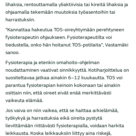
lihaksia, rentouttamalla yliaktiivisia tai kireitä lihaksia ja
ohjaamalla tekemään muutoksia työasentoihin tai
harrastuksiin.
”Kannattaa hakeutua TOS-oireyhtymään perehtyneen
fysioterapeutin ohjaukseen. Fysioterapeutilta voi
tiedustella, onko hän hoitanut TOS-potilaita”, Vastamäki
sanoo.
Fysioterapia ja etenkin omahoito-ohjelman
noudattaminen vaativat sinnikkyyttä. Kotiharjoittelua on
suositeltavaa jatkaa ainakin 6–12 kuukautta. TOS voi
parantua fysioterapian keinoin kokonaan tai ainakin
osittain niin, että oireet eivät enää merkittävästi
vaikeuta elämää.
Jos vaiva on niin vaikea, että se haittaa arkielämää,
työkykyä ja harrastuksia eikä oireita pystytä
lievittämään riittävästi fysioterapialla, voidaan harkita
leikkausta. Koska leikkauksiin liittyy aina riskejä,