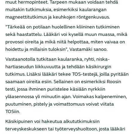
muut hermopinteet. Tarpeen mukaan voidaan tehdä
muitakin tutkimuksia, esimerkiksi kaularangan
magneettitutkimus ja keuhkojen röntgenkuvaus.
”Tärkeää on potilaan huolellinen kliininen tutkiminen
sekä haastattelu. Lääkäri voi kysellä muun muassa, mikä
provosoi oireita ja mikä niitä helpottaa, miten vaivaa on
hoidettu ja millaisin tuloksin”, Vastamäki sanoo.
Vastaanotolla tutkitaan kaularanka, ryhti, niska-
hartiaseudun liikkuvuutta ja tehdään käsikirurgin
tutkimus. Lisäksi lääkäri tekee TOS-testejä, joilla pyritään
saamaan oireita esiin. Sellainen on esimerkiksi Roosin
testi, jossa ihminen puristelee käsiään nyrkkiin
yläasennossa yli minuutin ajan. Voimakas kalpeneminen,
puutuminen, pistely ja voimattomuus voivat viitata
TOSiin.
Käsikipuinen voi hakeutua alkututkimuksiin
terveyskeskukseen tai työterveyshuoltoon, josta lääkäri