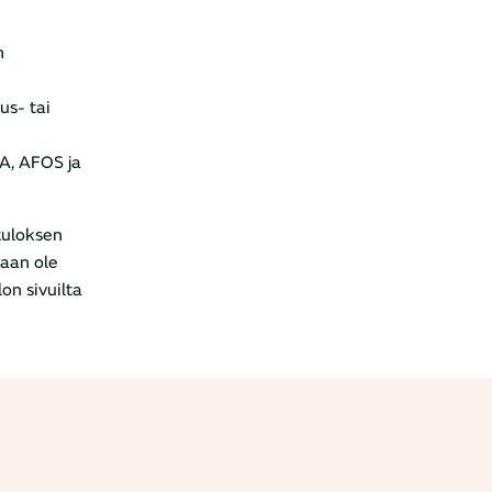
n
us- tai
EA, AFOS ja
 tuloksen
kaan ole
on sivuilta