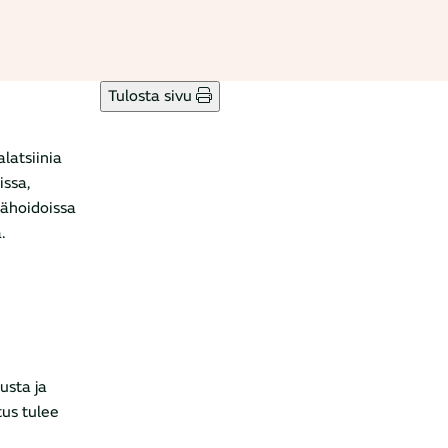
Tulosta sivu
latsiinia
issa,
mähoidoissa
.
usta ja
tus tulee