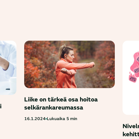
Liike on tärkeä osa hoitoa
i
selkärankareumassa
16.1.2024
Lukuaika
5 min
Nivel
kehit