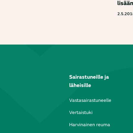
lisää
2.5.201
Sairastuneille ja
läheisille
Vastasairastuneelle
Vertaistuki
Harvinainen reuma