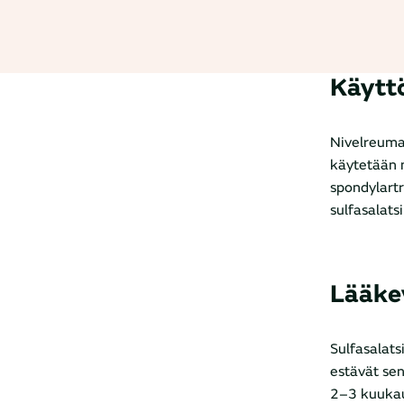
Käytt
Nivelreuman
käytetään m
spondylartr
sulfasalats
Lääke
Sulfasalatsi
estävät sen 
2–3 kuukau