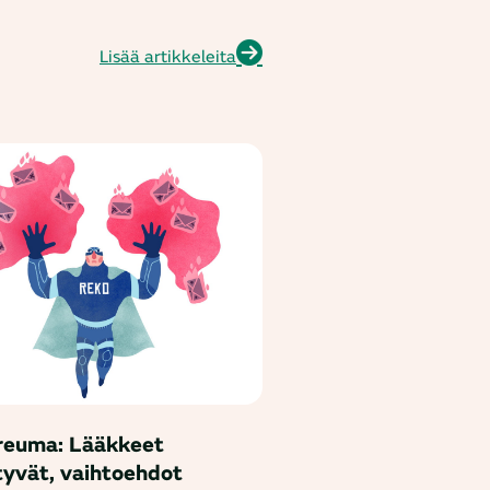
Lisää artikkeleita
reuma: Lääkkeet
tyvät, vaihtoehdot