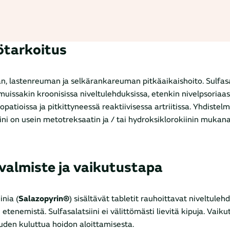
ötarkoitus
, lastenreuman ja selkärankareuman pitkäaikaishoito. Sulfasa
uissakin kroonisissa niveltulehduksissa, etenkin nivelpsoriaas
opatioissa ja pitkittyneessä reaktiivisessa artriitissa. Yhdistel
iini on usein metotreksaatin ja / tai hydroksiklorokiinin mukana
valmiste ja vaikutustapa
inia (
Salazopyrin®
) sisältävät tabletit rauhoittavat niveltulehd
etenemistä. Sulfasalatsiini ei välittömästi lievitä kipuja. Vaiku
den kuluttua hoidon aloittamisesta.