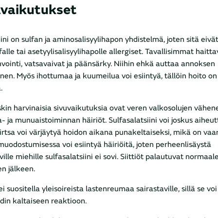
avaikutukset
iini on sulfan ja aminosalisyylihapon yhdistelmä, joten sitä eivät
falle tai asetyylisalisyylihapolle allergiset. Tavallisimmat haitt
vointi, vatsavaivat ja päänsärky. Niihin ehkä auttaa annoksen
en. Myös ihottumaa ja kuumeilua voi esiintyä, tällöin hoito on
.
skin harvinaisia sivuvaikutuksia ovat veren valkosolujen vähe
 ja munuaistoiminnan häiriöt. Sulfasalatsiini voi joskus aiheu
rtsa voi värjäytyä hoidon aikana punakeltaiseksi, mikä on vaa
 muodostumisessa voi esiintyä häiriöitä, joten perheenlisäystä
ille miehille sulfasalatsiini ei sovi. Siittiöt palautuvat normaal
n jälkeen.
i suositella yleisoireista lastenreumaa sairastaville, sillä se voi
in kaltaiseen reaktioon.