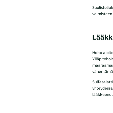
Suolistoliu
valmisteen 
Lääkk
Hoito aloit
Ylläpitohoi
määräämäst
vähentämää
Sulfasalats
yhteydessä.
lääkkeenott