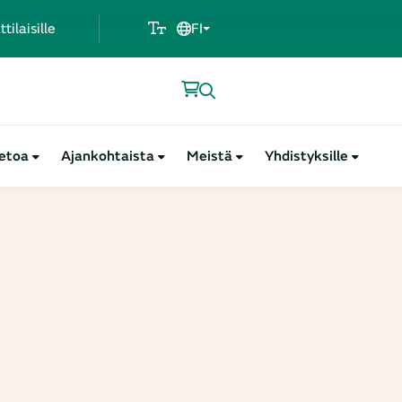
ilaisille
FI
ietoa
Ajankohtaista
Meistä
Yhdistyksille