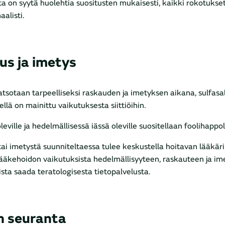
a on syytä huolehtia suositusten mukaisesti, kaikki rokotukse
alisti.
us ja imetys
atsotaan tarpeelliseksi raskauden ja imetyksen aikana, sulfasal
ellä on mainittu vaikutuksesta siittiöihin.
eville ja hedelmällisessä iässä oleville suositellaan foolihappol
ai imetystä suunniteltaessa tulee keskustella hoitavan lääkäri
lääkehoidon vaikutuksista hedelmällisyyteen, raskauteen ja i
sta saada teratologisesta tietopalvelusta.
n seuranta