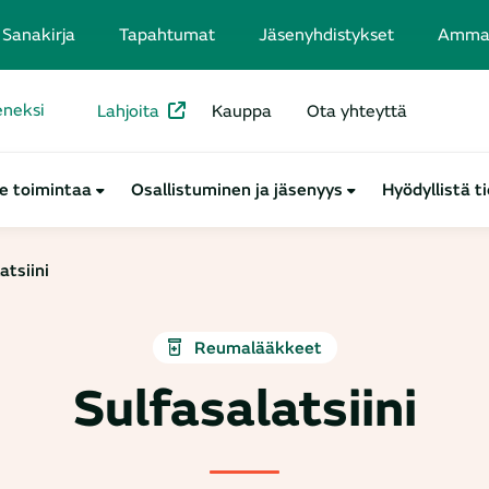
Sanakirja
Tapahtumat
Jäsenyhdistykset
Ammatt
seneksi
Lahjoita
Kauppa
Ota yhteyttä
e toimintaa
Osallistuminen ja jäsenyys
Hyödyllistä t
atsiini
Reumalääkkeet
Sulfasalatsiini