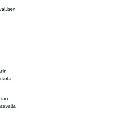
vallisen
ärin
akota
rian
raavalla