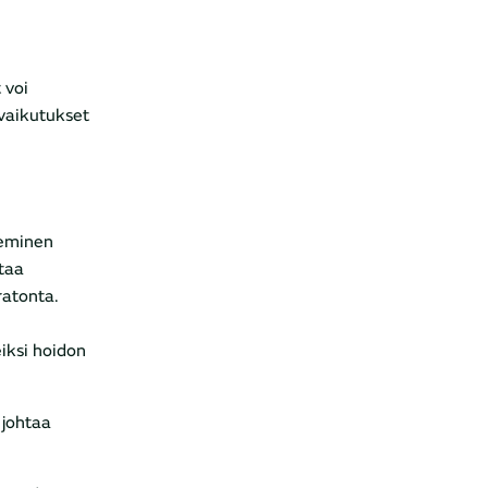
 voi
avaikutukset
neminen
ttaa
ratonta.
eiksi hoidon
 johtaa