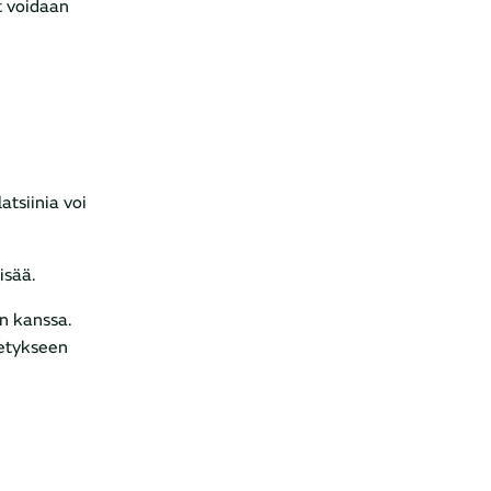
t voidaan
atsiinia voi
isää.
n kanssa.
metykseen