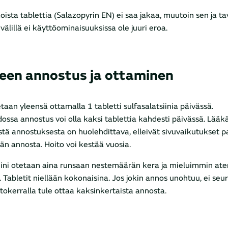
koista tablettia (Salazopyrin EN) ei saa jakaa, muutoin sen ja ta
välillä ei käyttöominaisuuksissa ole juuri eroa.
een annostus ja ottaminen
etaan yleensä ottamalla 1 tabletti sulfasalatsiinia päivässä.
dossa annostus voi olla kaksi tablettia kahdesti päivässä. Lääk
ä annostuksesta on huolehdittava, elleivät sivuvaikutukset p
n annosta. Hoito voi kestää vuosia.
iini otetaan aina runsaan nestemäärän kera ja mieluimmin ate
 Tabletit niellään kokonaisina. Jos jokin annos unohtuu, ei seu
okerralla tule ottaa kaksinkertaista annosta.