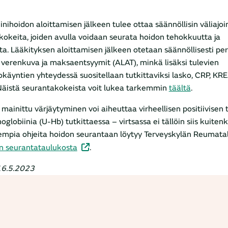
iinihoidon aloittamisen jälkeen tulee ottaa säännöllisin väliajoi
kokeita, joiden avulla voidaan seurata hoidon tehokkuutta ja
tta. Lääkityksen aloittamisen jälkeen otetaan säännöllisesti per
 verenkuva ja maksaentsyymit (ALAT), minkä lisäksi tulevien
käyntien yhteydessä suositellaan tutkittaviksi lasko, CRP, KR
 Näistä seurantakokeista voit lukea tarkemmin
täältä
.
ä mainittu värjäytyminen voi aiheuttaa virheellisen positiivisen
oglobiinia (U-Hb) tutkittaessa – virtsassa ei tällöin siis kuiten
empia ohjeita hoidon seurantaan
löytyy Terveyskylän Reumatal
n seurantataulukosta
.
 16.5.2023