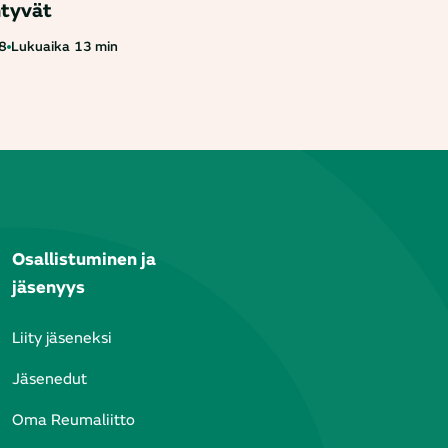
ntyvät
8
Lukuaika
13 min
Osallistuminen ja
jäsenyys
Liity jäseneksi
Jäsenedut
Oma Reumaliitto