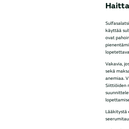
Haitt
Sulfasalats
käyttää sul
ovat pahoin
pienentämin
lopetettava
Vakavia, jo
sekä maksa-
anemiaa. Vi
Siittiöiden
suunnittelev
lopettamise
Lääkitystä e
seerumitaud