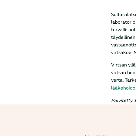
Sulfasalats
laboratorio
turvallisuu
täydellinen
vastaanotto
virtsakoe.
Virtsan yll
virtsan hem
verta. Tark
lääkehoido
Päivitetty