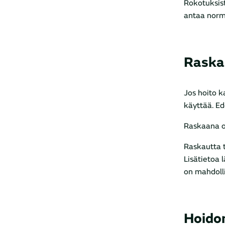
Rokotuksist
antaa norma
Raska
Jos hoito k
käyttää. Ed
Raskaana ol
Raskautta t
Lisätietoa 
on mahdolli
Hoido