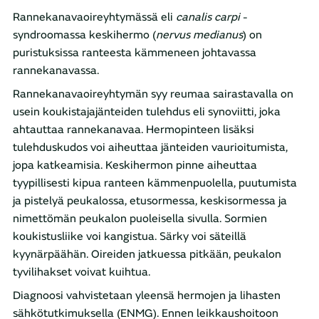
Rannekanavaoireyhtymässä eli
canalis carpi
-
syndroomassa keskihermo (
nervus medianus
) on
puristuksissa ranteesta kämmeneen johtavassa
rannekanavassa.
Rannekanavaoireyhtymän syy reumaa sairastavalla on
usein koukistajajänteiden tulehdus eli synoviitti, joka
ahtauttaa rannekanavaa. Hermopinteen lisäksi
tulehduskudos voi aiheuttaa jänteiden vaurioitumista,
jopa katkeamisia. Keskihermon pinne aiheuttaa
tyypillisesti kipua ranteen kämmenpuolella, puutumista
ja pistelyä peukalossa, etusormessa, keskisormessa ja
nimettömän peukalon puoleisella sivulla. Sormien
koukistusliike voi kangistua. Särky voi säteillä
kyynärpäähän. Oireiden jatkuessa pitkään, peukalon
tyvilihakset voivat kuihtua.
Diagnoosi vahvistetaan yleensä hermojen ja lihasten
sähkötutkimuksella (ENMG). Ennen leikkaushoitoon