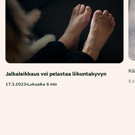
Kä
Jalkaleikkaus voi pelastaa liikuntakyvyn
5.
17.3.2023
Lukuaika
6 min