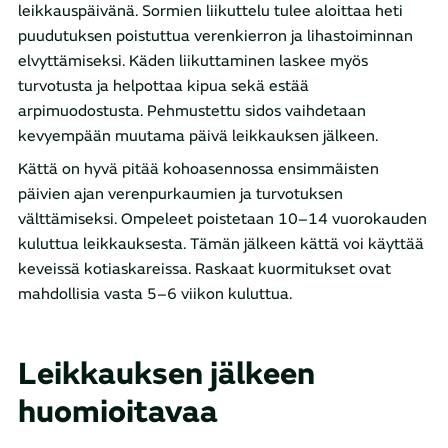
leikkauspäivänä. Sormien liikuttelu tulee aloittaa heti
puudutuksen poistuttua verenkierron ja lihastoiminnan
elvyttämiseksi. Käden liikuttaminen laskee myös
turvotusta ja helpottaa kipua sekä estää
arpimuodostusta. Pehmustettu sidos vaihdetaan
kevyempään muutama päivä leikkauksen jälkeen.
Kättä on hyvä pitää kohoasennossa ensimmäisten
päivien ajan verenpurkaumien ja turvotuksen
välttämiseksi. Ompeleet poistetaan 10–14 vuorokauden
kuluttua leikkauksesta. Tämän jälkeen kättä voi käyttää
keveissä kotiaskareissa. Raskaat kuormitukset ovat
mahdollisia vasta 5–6 viikon kuluttua.
Leikkauksen jälkeen
huomioitavaa