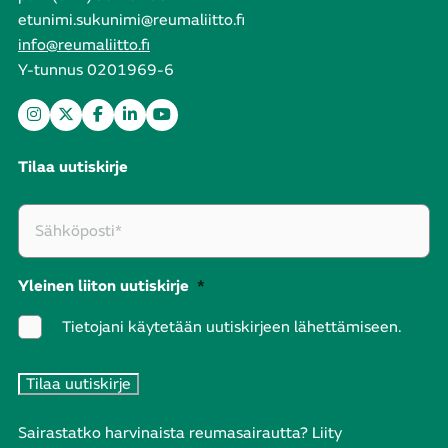
etunimi.sukunimi@reumaliitto.fi
info@reumaliitto.fi
Y-tunnus 0201969-6
Tilaa uutiskirje
Yleinen liiton uutiskirje
*
Tietojani käytetään uutiskirjeen lähettämiseen.
Sairastatko harvinaista reumasairautta? Liity