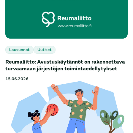
Lausunnot
Uutiset
Reumaliitto: Avustuskäytännöt on rakennettava
turvaamaan järjestöjen toimintaedellytykset
15.06.2026