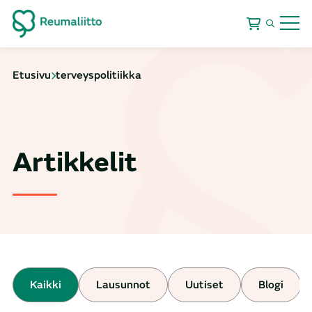
Etusivu
terveyspolitiikka
Artikkelit
Kaikki
Lausunnot
Uutiset
Blogi