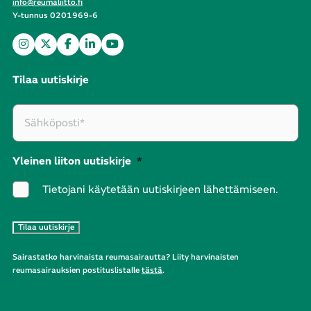
info@reumaliitto.fi
Y-tunnus 0201969-6
Tilaa uutiskirje
Yleinen liiton uutiskirje
*
Tietojani käytetään uutiskirjeen lähettämiseen.
Sairastatko harvinaista reumasairautta? Liity harvinaisten
reumasairauksien postituslistalle
tästä
.