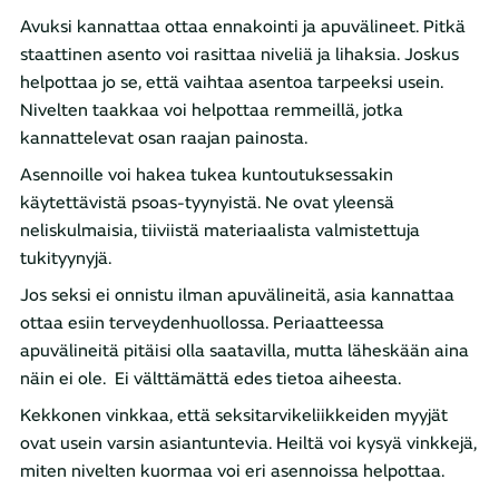
Avuksi kannattaa ottaa ennakointi ja apuvälineet. Pitkä
staattinen asento voi rasittaa niveliä ja lihaksia. Joskus
helpottaa jo se, että vaihtaa asentoa tarpeeksi usein.
Nivelten taakkaa voi helpottaa remmeillä, jotka
kannattelevat osan raajan painosta.
Asennoille voi hakea tukea kuntoutuksessakin
käytettävistä psoas-tyynyistä. Ne ovat yleensä
neliskulmaisia, tiiviistä materiaalista valmistettuja
tukityynyjä.
Jos seksi ei onnistu ilman apuvälineitä, asia kannattaa
ottaa esiin terveydenhuollossa. Periaatteessa
apuvälineitä pitäisi olla saatavilla, mutta läheskään aina
näin ei ole. Ei välttämättä edes tietoa aiheesta.
Kekkonen vinkkaa, että seksitarvikeliikkeiden myyjät
ovat usein varsin asiantuntevia. Heiltä voi kysyä vinkkejä,
miten nivelten kuormaa voi eri asennoissa helpottaa.