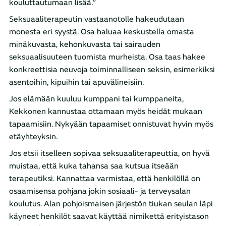
kouluttautumaan lisää.”
Seksuaaliterapeutin vastaanotolle hakeudutaan
monesta eri syystä. Osa haluaa keskustella omasta
minäkuvasta, kehonkuvasta tai sairauden
seksuaalisuuteen tuomista murheista. Osa taas hakee
konkreettisia neuvoja toiminnalliseen seksin, esimerkiksi
asentoihin, kipuihin tai apuvälineisiin.
Jos elämään kuuluu kumppani tai kumppaneita,
Kekkonen kannustaa ottamaan myös heidät mukaan
tapaamisiin. Nykyään tapaamiset onnistuvat hyvin myös
etäyhteyksin.
Jos etsii itselleen sopivaa seksuaaliterapeuttia, on hyvä
muistaa, että kuka tahansa saa kutsua itseään
terapeutiksi. Kannattaa varmistaa, että henkilöllä on
osaamisensa pohjana jokin sosiaali- ja terveysalan
koulutus. Alan pohjoismaisen järjestön tiukan seulan läpi
käyneet henkilöt saavat käyttää nimikettä erityistason