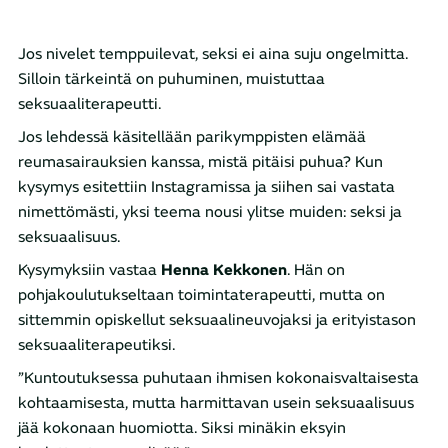
Jos nivelet temppuilevat, seksi ei aina suju ongelmitta.
Silloin tärkeintä on puhuminen, muistuttaa
seksuaaliterapeutti.
Jos lehdessä käsitellään parikymppisten elämää
reumasairauksien kanssa, mistä pitäisi puhua? Kun
kysymys esitettiin Instagramissa ja siihen sai vastata
nimettömästi, yksi teema nousi ylitse muiden: seksi ja
seksuaalisuus.
Kysymyksiin vastaa
Henna Kekkonen
. Hän on
pohjakoulutukseltaan toimintaterapeutti, mutta on
sittemmin opiskellut seksuaalineuvojaksi ja erityistason
seksuaaliterapeutiksi.
”Kuntoutuksessa puhutaan ihmisen kokonaisvaltaisesta
kohtaamisesta, mutta harmittavan usein seksuaalisuus
jää kokonaan huomiotta. Siksi minäkin eksyin