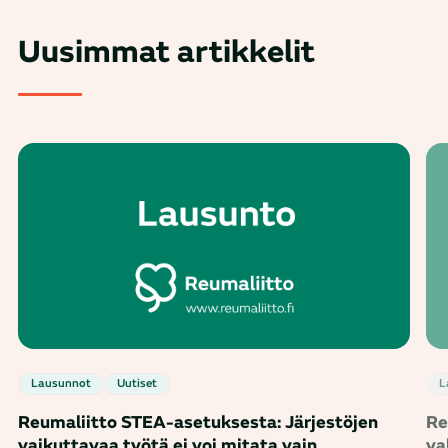
Uusimmat artikkelit
Lausunnot
Uutiset
Reumaliitto STEA-asetuksesta: Järjestöjen
Re
vaikuttavaa työtä ei voi mitata vain
va