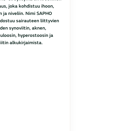
aus, joka kohdistuu ihoon,
in ja niveliin. Nimi SAPHO
ostuu sairauteen liittyvien
iden synoviitin, aknen,
uloosin, hyperostoosin ja
iitin alkukirjaimista.