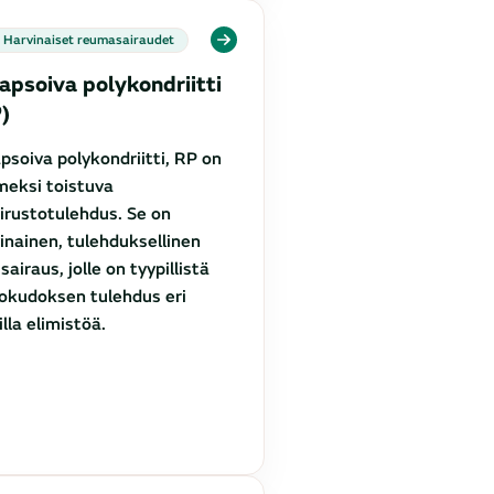
Harvinaiset reumasairaudet
apsoiva polykondriitti
)
psoiva polykondriitti, RP on
eksi toistuva
rustotulehdus. Se on
inainen, tulehduksellinen
ssairaus, jolle on tyypillistä
okudoksen tulehdus eri
illa elimistöä.