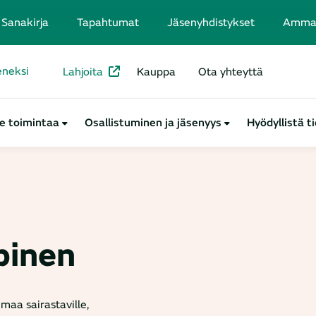
Sanakirja
Tapahtumat
Jäsenyhdistykset
Ammatt
seneksi
Lahjoita
Kauppa
Ota yhteyttä
e toimintaa
Osallistuminen ja jäsenyys
Hyödyllistä t
pinen
maa sairastaville,