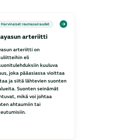
Harvinaiset reumasairaudet
ayasun arteriitti
asun arteriitti on
uliitteihin eli
suonitulehduksiin kuuluva
aus, joka pääasiassa vioittaa
taa ja siitä lähtevien suonten
alueita. Suonten seinämät
htuvat, mikä voi johtaa
ten ahtaumiin tai
eutumisiin.