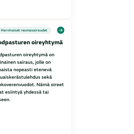
Harvinaiset reumasairaudet
dpasturen oireyhtymä
dpasturen oireyhtymä on
inainen sairaus, jolle on
aista nopeasti etenevä
uaiskerästulehdus sekä
hkoverenvuodot. Nämä oireet
at esiintyä yhdessä tai
seen.