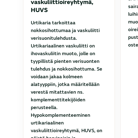
vaskuliittioireyhtymä,
sair
HUVS
luih
muod
Urtikaria tarkoittaa
oire
nokkosihottumaa ja vaskuliitti
pust
verisuonitulehdusta.
oste
Urtikariaalinen vaskuliitti on
ihovaskuliitin muoto, jolle on
tyypillistä pienten verisuonten
tulehdus ja nokkosihottuma. Se
voidaan jakaa kolmeen
alatyyppiin, jotka määritellään
verestä mitattavien ns.
komplementtitekijöiden
perusteella.
Hypokomplementeeminen
urtikariaalinen
vaskuliittioireyhtymä, HUVS, on