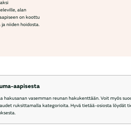
jaksi
leville, alan
a-aapiseen on koottu
 ja niiden hoidosta.
euma-aapisesta
alla hakusanan vasemman reunan hakukenttään. Voit myös suod
audet ruksittamalla kategorioita. Hyvä tietää-osiosta löydät
uksesta.