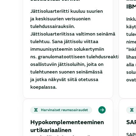
IB
Jättisoluarteriitti kuuluu suurien
ja keskisuurien verisuonien
Inkl
tulehdussairauksiin.
käy
Jättisoluarteriitissa valtimon seinämä
tule
tulehtuu. Sana jättisolu viittaa
nime
immuunisysteemin solukertymiin
”Ink
ns. granulomatoottiseen tulehdusreaktioon
liha
osallistuviin jättisoluihin, joita on
alla
tulehtuneen suonen seinämässä
solu
ja jotka näkyvät siitä otetussa
ovat
koepalassa.
Harvinaiset reumasairaudet
Hypokomplementeeminen
SA
urtikariaalinen
SAP