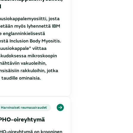
M
uusiokappalemyosiitti, josta
tetään myös lyhennettä IBM
e englanninkielisestä
stä Inclusion Body Myositis.
luusiokappale” viittaa
skudoksessa mikroskoopin
 nähtäviin vakuoleihin,
nsisäisiin rakkuloihin, jotka
 taudille ominaisia.
Harvinaiset reumasairaudet
PHO-oireyhtymä
HO-oireyhtymä on krooninen