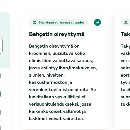
Tulokset päivitetty. Tuloksia: 22
Harvinaiset reumasairaudet
Behçetin oireyhtymä
Tak
Behçetin oireyhtymä on
Taky
krooninen, uusiutuva koko
vask
elimistöön vaikuttava sairaus,
veri
jossa esiintyy ihon,limakalvojen,
sair
silmien, nivelten,
aort
keskushermoston ja
tyvi
verenkiertoelimistön oireita. Se
tule
luokitellaan vaskuliitiksi eli
suon
verisuonitulehdukseksi, jossa
tukk
kaikenkokoiset valtimot ja
laskimot voivat sairastua.