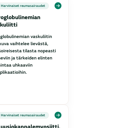
Harvinaiset reumasairaudet
oglobulinemian
kuliitti
globulinemian vaskuliitin
kuva vaihtelee lievästä,
oireisesta tilasta nopeasti
eviin ja tärkeiden elinten
intaa uhkaaviin
likaatioihin.
Harvinaiset reumasairaudet
luusiokappalemyosiitti,