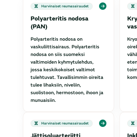
Harvinaiset reumasairaudet
Polyarteritis nodosa
Kry
(PAN)
vas
Polyarteritis nodosa on
Kryo
vaskuliittisairaus. Polyarteritis
oire
nodosa on siis suomeksi
vähä
valtimoiden kyhmytulehdus,
eten
jossa keskikokoiset valtimot
toim
tulehtuvat. Tavallisimmin oireita
komp
tulee lihaksiin, niveliin,
suolistoon, hermostoon, ihoon ja
munuaisiin.
Harvinaiset reumasairaudet
Jättisoluarteriitti
Ink