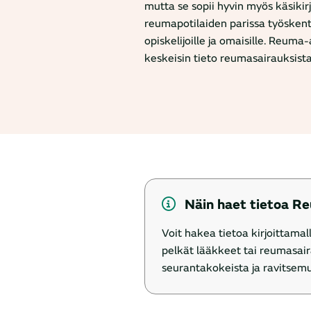
mutta se sopii hyvin myös käsikir
reumapotilaiden parissa työskente
opiskelijoille ja omaisille. Reum
keskeisin tieto reumasairauksista
Näin haet tietoa R
Voit hakea tietoa kirjoittam
pelkät lääkkeet tai reumasair
seurantakokeista ja ravitsem