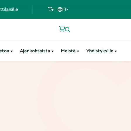
ilaisille
FI
ietoa
Ajankohtaista
Meistä
Yhdistyksille