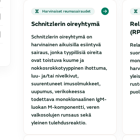
Harvinaiset reumasairaudet
Schnitzlerin oireyhtymä
Rel
(RP
Schnitzlerin oireyhtymä on
harvinainen aikuisilla esiintyvä
Rela
sairaus, jonka tyypillisiä oireita
suom
ovat toistuva kuume ja
moni
nokkosrokkotyyppinen ihottuma,
harv
luu- ja/tai nivelkivut,
ylei
suurentuneet imusolmukkeet,
rust
uupumus, verikokeessa
puol
todettava monoklonaalinen IgM-
luokan M-komponentti, veren
valkosolujen runsaus sekä
yleinen tulehdusreaktio.