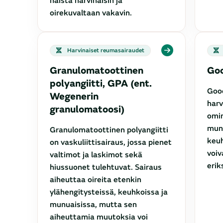
näistä harvinaisin ja
oirekuvaltaan vakavin.
Harvinaiset reumasairaudet
Granulomatoottinen
Goo
polyangiitti, GPA (ent.
Goo
Wegenerin
harv
granulomatoosi)
omin
mun
Granulomatoottinen polyangiitti
keu
on vaskuliittisairaus, jossa pienet
voiv
valtimot ja laskimot sekä
erik
hiussuonet tulehtuvat. Sairaus
aiheuttaa oireita etenkin
ylähengitysteissä, keuhkoissa ja
munuaisissa, mutta sen
aiheuttamia muutoksia voi