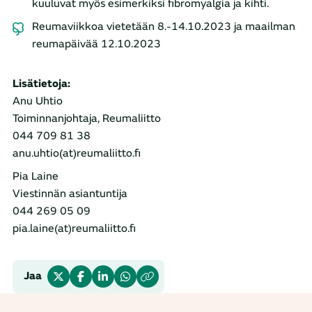
kuuluvat myös esimerkiksi fibromyalgia ja kihti.
Reumaviikkoa vietetään 8.-14.10.2023 ja maailman
reumapäivää 12.10.2023
Lisätietoja:
Anu Uhtio
Toiminnanjohtaja, Reumaliitto
044 709 81 38
anu.uhtio(at)reumaliitto.fi
Pia Laine
Viestinnän asiantuntija
044 269 05 09
pia.laine(at)reumaliitto.fi
Jaa