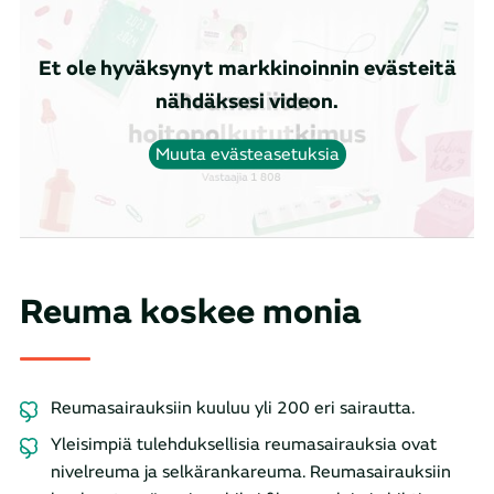
Et ole hyväksynyt markkinoinnin evästeitä
nähdäksesi videon.
Muuta evästeasetuksia
Reuma koskee monia
Reumasairauksiin kuuluu yli 200 eri sairautta.
Yleisimpiä tulehduksellisia reumasairauksia ovat
nivelreuma ja selkärankareuma. Reumasairauksiin