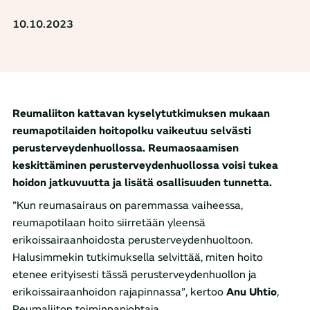
10.10.2023
Reumaliiton kattavan kyselytutkimuksen mukaan
reumapotilaiden hoitopolku vaikeutuu selvästi
perusterveydenhuollossa. Reumaosaamisen
keskittäminen perusterveydenhuollossa voisi tukea
hoidon jatkuvuutta ja lisätä osallisuuden tunnetta.
”Kun reumasairaus on paremmassa vaiheessa,
reumapotilaan hoito siirretään yleensä
erikoissairaanhoidosta perusterveydenhuoltoon.
Halusimmekin tutkimuksella selvittää, miten hoito
etenee erityisesti tässä perusterveydenhuollon ja
erikoissairaanhoidon rajapinnassa”, kertoo
Anu Uhtio
,
Reumaliiton toiminnanjohtaja.