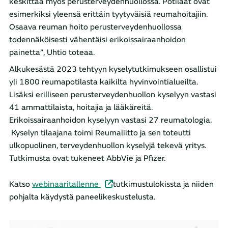
keskittää myös perusterveydenhuollossa. Potilaat ovat
esimerkiksi yleensä erittäin tyytyväisiä reumahoitajiin.
Osaava reuman hoito perusterveydenhuollossa
todennäköisesti vähentäisi erikoissairaanhoidon
painetta”, Uhtio toteaa.
Alkukesästä 2023 tehtyyn kyselytutkimukseen osallistui
yli 1800 reumapotilasta kaikilta hyvinvointialueilta.
Lisäksi erilliseen perusterveydenhuollon kyselyyn vastasi
41 ammattilaista, hoitajia ja lääkäreitä.
Erikoissairaanhoidon kyselyyn vastasi 27 reumatologia.
Kyselyn tilaajana toimi Reumaliitto ja sen toteutti
ulkopuolinen, terveydenhuollon kyselyjä tekevä yritys.
Tutkimusta ovat tukeneet AbbVie ja Pfizer.
Katso
webinaaritallenne
tutkimustulokissta ja niiden
pohjalta käydystä paneelikeskustelusta.