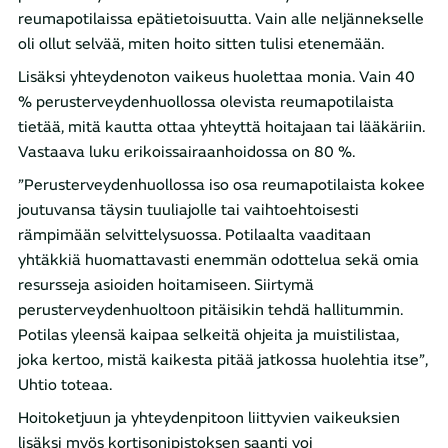
reumapotilaissa epätietoisuutta. Vain alle neljännekselle
oli ollut selvää, miten hoito sitten tulisi etenemään.
Lisäksi yhteydenoton vaikeus huolettaa monia. Vain 40
% perusterveydenhuollossa olevista reumapotilaista
tietää, mitä kautta ottaa yhteyttä hoitajaan tai lääkäriin.
Vastaava luku erikoissairaanhoidossa on 80 %.
”Perusterveydenhuollossa iso osa reumapotilaista kokee
joutuvansa täysin tuuliajolle tai vaihtoehtoisesti
rämpimään selvittelysuossa. Potilaalta vaaditaan
yhtäkkiä huomattavasti enemmän odottelua sekä omia
resursseja asioiden hoitamiseen. Siirtymä
perusterveydenhuoltoon pitäisikin tehdä hallitummin.
Potilas yleensä kaipaa selkeitä ohjeita ja muistilistaa,
joka kertoo, mistä kaikesta pitää jatkossa huolehtia itse”,
Uhtio toteaa.
Hoitoketjuun ja yhteydenpitoon liittyvien vaikeuksien
lisäksi myös kortisonipistoksen saanti voi