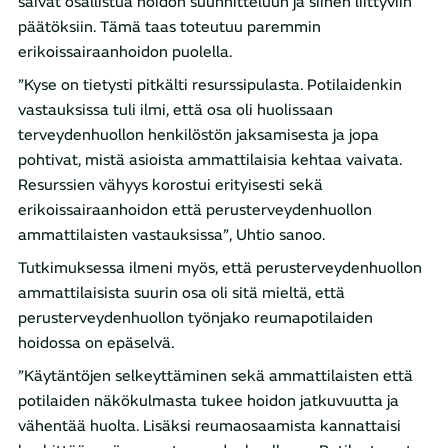
saivat osallistua hoidon suunnitteluun ja siihen liittyviin
päätöksiin. Tämä taas toteutuu paremmin
erikoissairaanhoidon puolella.
”Kyse on tietysti pitkälti resurssipulasta. Potilaidenkin
vastauksissa tuli ilmi, että osa oli huolissaan
terveydenhuollon henkilöstön jaksamisesta ja jopa
pohtivat, mistä asioista ammattilaisia kehtaa vaivata.
Resurssien vähyys korostui erityisesti sekä
erikoissairaanhoidon että perusterveydenhuollon
ammattilaisten vastauksissa”, Uhtio sanoo.
Tutkimuksessa ilmeni myös, että perusterveydenhuollon
ammattilaisista suurin osa oli sitä mieltä, että
perusterveydenhuollon työnjako reumapotilaiden
hoidossa on epäselvä.
”Käytäntöjen selkeyttäminen sekä ammattilaisten että
potilaiden näkökulmasta tukee hoidon jatkuvuutta ja
vähentää huolta. Lisäksi reumaosaamista kannattaisi