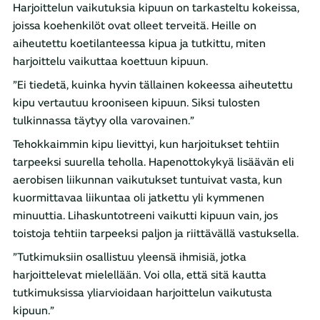
Harjoittelun vaikutuksia kipuun on tarkasteltu kokeissa,
joissa koehenkilöt ovat olleet terveitä. Heille on
aiheutettu koetilanteessa kipua ja tutkittu, miten
harjoittelu vaikuttaa koettuun kipuun.
”Ei tiedetä, kuinka hyvin tällainen kokeessa aiheutettu
kipu vertautuu krooniseen kipuun. Siksi tulosten
tulkinnassa täytyy olla varovainen.”
Tehokkaimmin kipu lievittyi, kun harjoitukset tehtiin
tarpeeksi suurella teholla. Hapenottokykyä lisäävän eli
aerobisen liikunnan vaikutukset tuntuivat vasta, kun
kuormittavaa liikuntaa oli jatkettu yli kymmenen
minuuttia. Lihaskuntotreeni vaikutti kipuun vain, jos
toistoja tehtiin tarpeeksi paljon ja riittävällä vastuksella.
”Tutkimuksiin osallistuu yleensä ihmisiä, jotka
harjoittelevat mielellään. Voi olla, että sitä kautta
tutkimuksissa yliarvioidaan harjoittelun vaikutusta
kipuun.”