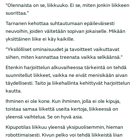
”Olennaista on se, liikkuuko. Ei se, miten jonkin liikkeen
suorittaa.”
Tarnanen kehottaa suhtautumaan epäileväisesti
neuvoihin, joiden väitetään sopivan jokaiselle. Mikään
yksittäinen liike ei käy kaikille.
”Yksilölliset ominaisuudet ja tavoitteet vaikuttavat
siihen, miten kannattaa treenata vaikka selkäänsä.”
Etenkin harjoittelun alkuvaiheessa tärkeintä on tehdä
suunnitellut liikkeet, vaikka ne eivät menisikään aivan
täydellisesti. Taito ja liikehallinta kehittyvät harjoittelun
kautta.
Ihminen ei ole kone. Kun ihminen, jolla ei ole kipuja,
toistaa samaa liikettä useita kertoja, liikkeessä on
yleensä vaihtelua. Se on hyvä asia.
Kipupotilas liikkuu yleensä yksipuolisemmin, hieman
robottimaisesti. Kivun pelko voi tehdä liikkeistä liian