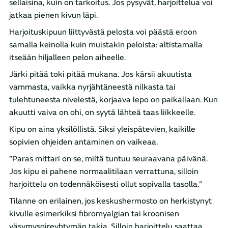
sellaisina, kuin on tarkoitus. Jos pysyvät, harjoittelua voi
jatkaa pienen kivun läpi.
Harjoituskipuun liittyvästä pelosta voi päästä eroon
samalla keinolla kuin muistakin peloista: altistamalla
itseään hiljalleen pelon aiheelle.
Järki pitää toki pitää mukana. Jos kärsii akuutista
vammasta, vaikka nyrjähtäneestä nilkasta tai
tulehtuneesta nivelestä, korjaava lepo on paikallaan. Kun
akuutti vaiva on ohi, on syytä lähteä taas liikkeelle.
Kipu on aina yksilöllistä. Siksi yleispätevien, kaikille
sopivien ohjeiden antaminen on vaikeaa.
”Paras mittari on se, miltä tuntuu seuraavana päivänä.
Jos kipu ei pahene normaalitilaan verrattuna, silloin
harjoittelu on todennäköisesti ollut sopivalla tasolla.”
Tilanne on erilainen, jos keskushermosto on herkistynyt
kivulle esimerkiksi fibromyalgian tai kroonisen
väsymysoireyhtymän takia. Silloin harjoittelu saattaa