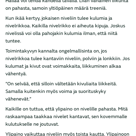
Hallaa voi tehdä kahdella tavalla. Liian vähäinen liikunta
on pahasta, samoin yltiöpäinen määrä treeniä.
Kun ikää kertyy, jokaisen niveliin tulee kulumia ja
nivelrikkoa. Kaikilla nivelrikko ei aiheuta kipuja. Joskus
nivelissä voi olla pahojakin kulumia ilman, että niitä
tuntee.
Toimintakyvyn kannalta ongelmallisinta on, jos
nivelrikkoa tulee kantaviin niveliin, polviin ja lonkkiin. Jos
kulumat ja kivut ovat voimakkaita, liikkuminen alkaa
vähentyä.
”On selvää, että silloin vältetään kivuliaita liikkeitä.
Samalla kuitenkin myös voima ja suorituskyky
vähenevät.”
Kaikille on tuttua, että ylipaino on nivelille pahasta. Mitä
raskaampaa taakkaa nivelet kantavat, sen kovemmalle
kulutukselle ne joutuvat.
Ylipaino vaikuttaa niveliin myös toista kautta. Ylipainoon