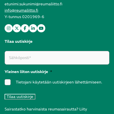
etunimi.sukunimi@reumaliitto.fi
info@reumaliitto.fi
Y-tunnus 0201969-6
Tilaa uutiskirje
Yleinen liiton uutiskirje
*
Tietojani käytetään uutiskirjeen lähettämiseen.
Sairastatko harvinaista reumasairautta? Liity