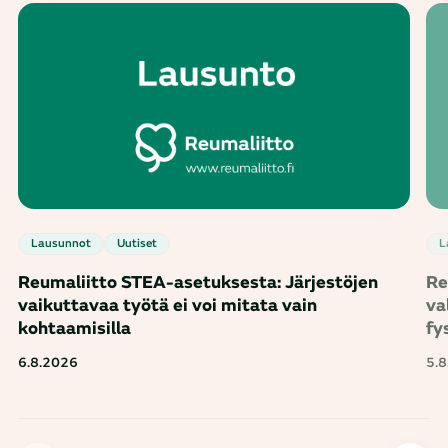
Lausunnot
Uutiset
Reumaliitto STEA-asetuksesta: Järjestöjen
Re
vaikuttavaa työtä ei voi mitata vain
va
kohtaamisilla
fy
6.8.2026
5.