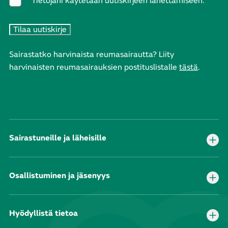
Tietojani käytetään uutiskirjeen lähettämiseen.
Sairastatko harvinaista reumasairautta? Liity
harvinaisten reumasairauksien postituslistalle
tästä
.
Sairastuneille ja läheisille
Osallistuminen ja jäsenyys
Hyödyllistä tietoa