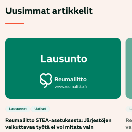
Uusimmat artikkelit
Lausunnot
Uutiset
Reumaliitto STEA-asetuksesta: Järjestöjen
Re
vaikuttavaa työtä ei voi mitata vain
va