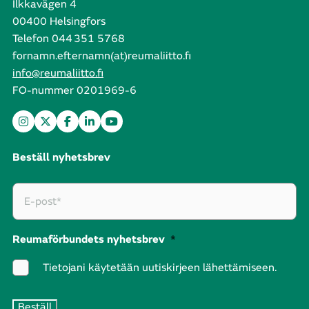
Ilkkavägen 4
00400 Helsingfors
Telefon 044 351 5768
fornamn.efternamn(at)reumaliitto.fi
info@reumaliitto.fi
FO-nummer 0201969-6
Beställ nyhetsbrev
Reumaförbundets nyhetsbrev
*
Tietojani käytetään uutiskirjeen lähettämiseen.