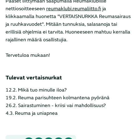
Pääset liittymään saapumalla Reumaklubillle
nettiosoitteeseen
reumaklubi.reumaliitto.fi
ja
klikkaamalla huonetta "VERTAISNURKKA Reumasairaus
ja ruuhkavuodet". Mitään tunnuksia, salasanoja tai
erillisiä ohjelmia ei tarvita. Huoneeseen mahtuu kerralla
rajallinen määrä osallistujia.
Tervetuloa mukaan!
Tulevat vertaisnurkat
12.2. Mikä tuo minulle iloa?
19.2. Reuma parisuhteen kolmantena pyöränä
26.2. Sairastuminen - kriisi vai mahdollisuus?
4.3. Reuma ja uniapnea