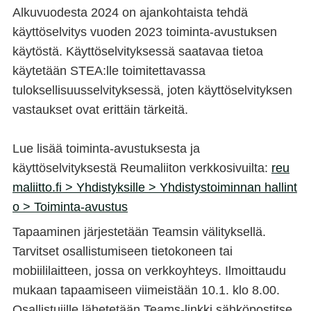
Alkuvuodesta 2024 on ajankohtaista tehdä
käyttöselvitys vuoden 2023 toiminta-avustuksen
käytöstä. Käyttöselvityksessä saatavaa tietoa
käytetään STEA:lle toimitettavassa
tuloksellisuusselvityksessä, joten käyttöselvityksen
vastaukset ovat erittäin tärkeitä.
Lue lisää toiminta-avustuksesta ja
käyttöselvityksestä Reumaliiton verkkosivuilta:
reu
maliitto.fi > Yhdistyksille > Yhdistystoiminnan hallint
o > Toiminta-avustus
Tapaaminen järjestetään Teamsin välityksellä.
Tarvitset osallistumiseen tietokoneen tai
mobiililaitteen, jossa on verkkoyhteys.
Ilmoittaudu
mukaan tapaamiseen viimeistään 10.1. klo 8.00.
Osallistujille lähetetään Teams-linkki sähköpostitse