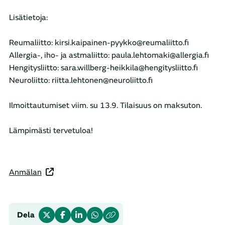
Lisätietoja:
Reumaliitto: kirsi.kaipainen-pyykko@reumaliitto.fi
Allergia-, iho- ja astmaliitto: paula.lehtomaki@allergia.fi
Hengitysliitto: sara.willberg-heikkila@hengitysliitto.fi
Neuroliitto: riitta.lehtonen@neuroliitto.fi
Ilmoittautumiset viim. su 13.9. Tilaisuus on maksuton.
Lämpimästi tervetuloa!
Anmälan
Dela