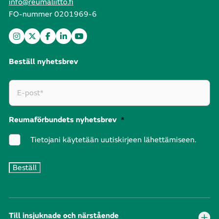
info@reumaliitto.fi
FO-nummer 0201969-6
Beställ nyhetsbrev
Reumaförbundets nyhetsbrev
*
Tietojani käytetään uutiskirjeen lähettämiseen.
Till insjuknade och närstående