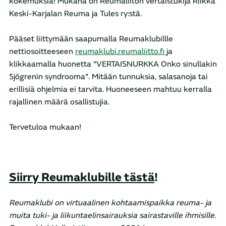
kokemuksia! Mukana on Reumaliiton vertaistukija Riikka
Keski-Karjalan Reuma ja Tules ry:stä.
Pääset liittymään saapumalla Reumaklubillle
nettiosoitteeseen
reumaklubi.reumaliitto.fi
ja
klikkaamalla huonetta "VERTAISNURKKA Onko sinullakin
Sjögrenin syndrooma". Mitään tunnuksia, salasanoja tai
erillisiä ohjelmia ei tarvita. Huoneeseen mahtuu kerralla
rajallinen määrä osallistujia.
Tervetuloa mukaan!
Siirry Reumaklubille tästä
!
Reumaklubi on virtuaalinen kohtaamispaikka reuma- ja
muita tuki- ja liikuntaelinsairauksia sairastaville ihmisille.