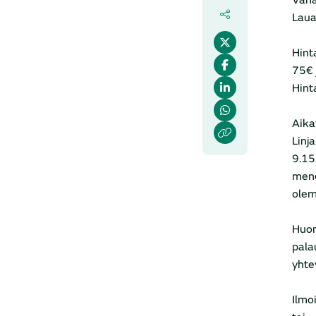
Vana
Laua
Hint
75€ 
Hinta
Aika
Linj
9.15
meno
olem
Huom
pala
yhte
Ilmo