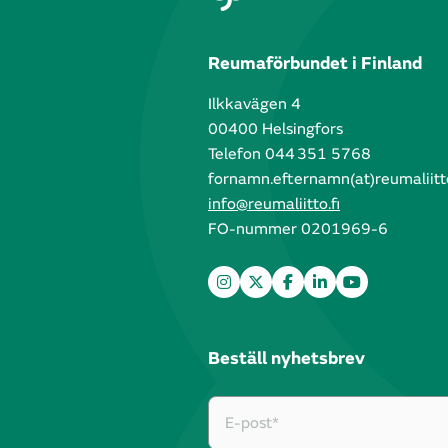
Reumaförbundet i Finland
Ilkkavägen 4
00400 Helsingfors
Telefon 044 351 5768
fornamn.efternamn(at)reumaliitto
info@reumaliitto.fi
FO-nummer 0201969-6
Beställ nyhetsbrev