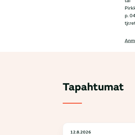
tai
Pirk
p. 0
tjr.
Anm
Tapahtumat
12.8.2026