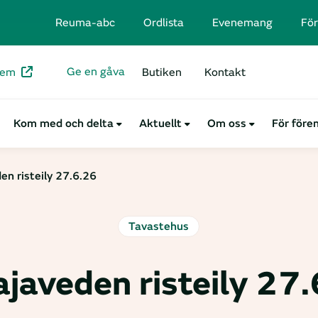
Reuma-abc
Ordlista
Evenemang
För
Ge en gåva
lem
Butiken
Kontakt
Kom med och delta
Aktuellt
Om oss
För före
en risteily 27.6.26
Tavastehus
javeden risteily 27