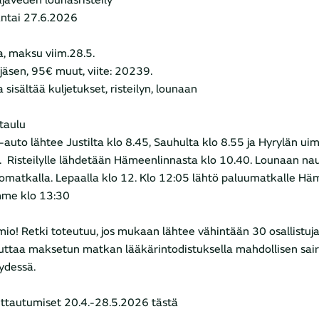
javeden lounasristeily
ntai 27.6.2026
a, maksu viim.28.5.
jäsen, 95€ muut, viite: 20239.
 sisältää kuljetukset, risteilyn, lounaan
taulu
a-auto lähtee Justilta klo 8.45, Sauhulta klo 8.55 ja Hyrylän ui
. Risteilylle lähdetään Hämeenlinnasta klo 10.40. Lounaan na
matkalla. Lepaalla klo 12. Klo 12:05 lähtö paluumatkalle Häm
me klo 13:30
io! Retki toteutuu, jos mukaan lähtee vähintään 30 osallistuja
uttaa maksetun matkan lääkärintodistuksella mahdollisen sai
ydessä.
ittautumiset 20.4.-28.5.2026 tästä