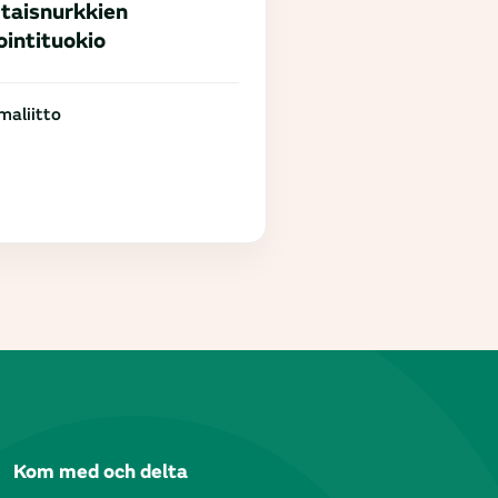
taisnurkkien
ointituokio
aliitto
Kom med och delta