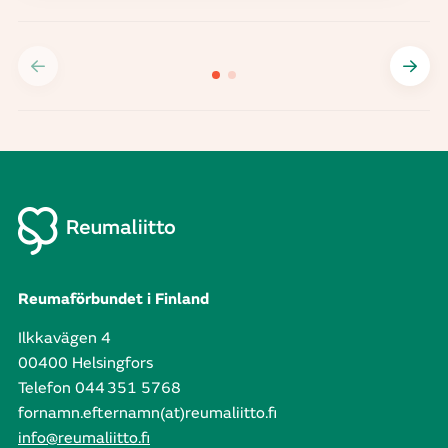
Reumaförbundet i Finland
Ilkkavägen 4
00400 Helsingfors
Telefon 044 351 5768
fornamn.efternamn(at)reumaliitto.fi
info@reumaliitto.fi