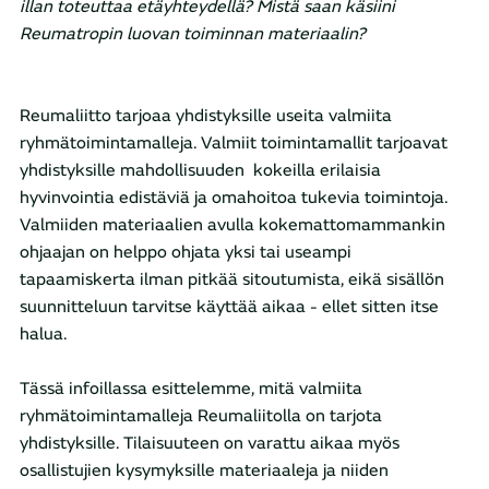
illan toteuttaa etäyhteydellä? Mistä saan käsiini
Reumatropin luovan toiminnan materiaalin?
Reumaliitto tarjoaa yhdistyksille useita valmiita
ryhmätoimintamalleja. Valmiit toimintamallit tarjoavat
yhdistyksille mahdollisuuden kokeilla erilaisia
hyvinvointia edistäviä ja omahoitoa tukevia toimintoja.
Valmiiden materiaalien avulla kokemattomammankin
ohjaajan on helppo ohjata yksi tai useampi
tapaamiskerta ilman pitkää sitoutumista, eikä sisällön
suunnitteluun tarvitse käyttää aikaa - ellet sitten itse
halua.
Tässä infoillassa esittelemme, mitä valmiita
ryhmätoimintamalleja Reumaliitolla on tarjota
yhdistyksille. Tilaisuuteen on varattu aikaa myös
osallistujien kysymyksille materiaaleja ja niiden