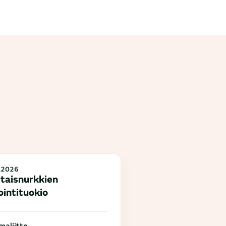
.2026
taisnurkkien
ointituokio