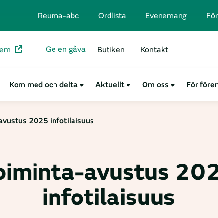
Reuma-abc
Ordlista
Evenemang
För
Ge en gåva
lem
Butiken
Kontakt
Kom med och delta
Aktuellt
Om oss
För före
avustus 2025 infotilaisuus
oiminta-avustus 20
infotilaisuus