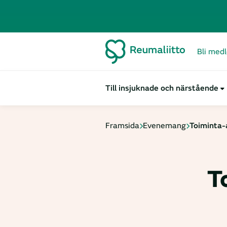
Bli med
Till insjuknade och närstående
Framsida
Evenemang
Toiminta-
T