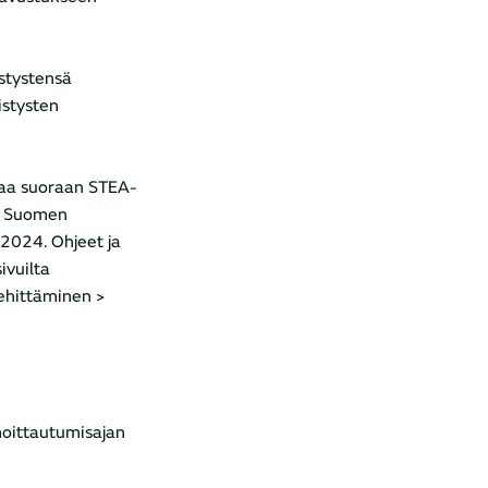
stystensä
istysten
 saa suoraan STEA-
on Suomen
.2024. Ohjeet ja
ivuilta
ehittäminen >
lmoittautumisajan