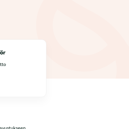
ör
tto
-avustukseen