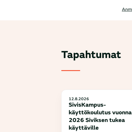
Anm
Tapahtumat
12.8.2026
SivisKampus-
käyttökoulutus vuonna
2026 Siviksen tukea
käyttäville