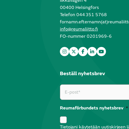
Ilkkavägen 4
00400 Helsingfors
Telefon 044 351 5768
fornamn.efternamn(at)reumaliitto
info@reumaliitto.fi
FO-nummer 0201969-6
Beställ nyhetsbrev
Reumaförbundets nyhetsbrev
*
Tietojani käytetään uutiskirjeen 