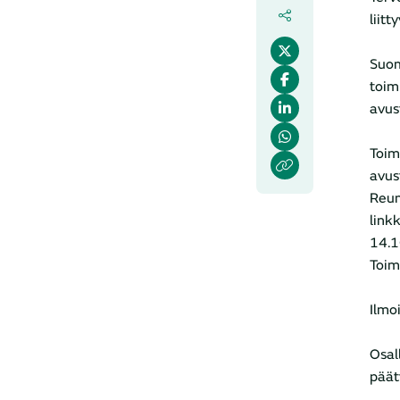
liitt
Suom
toim
avus
Toim
avus
Reum
link
14.1
Toim
Ilmo
Osal
päät