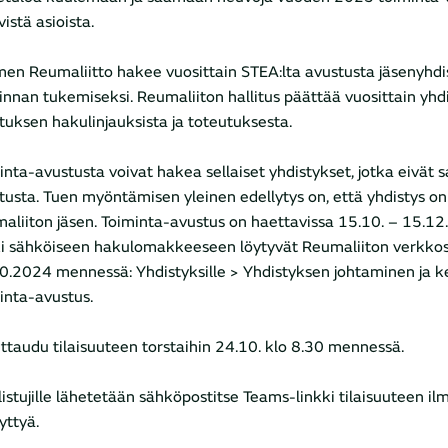
yvistä asioista.
en Reumaliitto hakee vuosittain STEA:lta avustusta jäsenyhdi
innan tukemiseksi. Reumaliiton hallitus päättää vuosittain yhd
tuksen hakulinjauksista ja toteutuksesta.
inta-avustusta voivat hakea sellaiset yhdistykset, jotka eivät
tusta. Tuen myöntämisen yleinen edellytys on, että yhdistys 
aliiton jäsen. Toiminta-avustus on haettavissa 15.10. – 15.12
ki sähköiseen hakulomakkeeseen löytyvät Reumaliiton verkkos
0.2024 mennessä: Yhdistyksille > Yhdistyksen johtaminen ja k
inta-avustus.
ittaudu tilaisuuteen torstaihin 24.10. klo 8.30 mennessä.
listujille lähetetään sähköpostitse Teams-linkki tilaisuuteen i
yttyä.