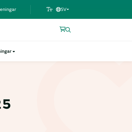
eningar
SV
ningar
25