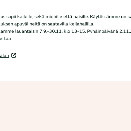
aus sopii kaikille, sekä miehille että naisille. Käytössämme on k
uksen apuvälineitä on saatavilla keilahallilla.
aamme lauantaisin 7.9.-30.11. klo 13-15. Pyhäinpäivänä 2.11.2
ertaa
älan