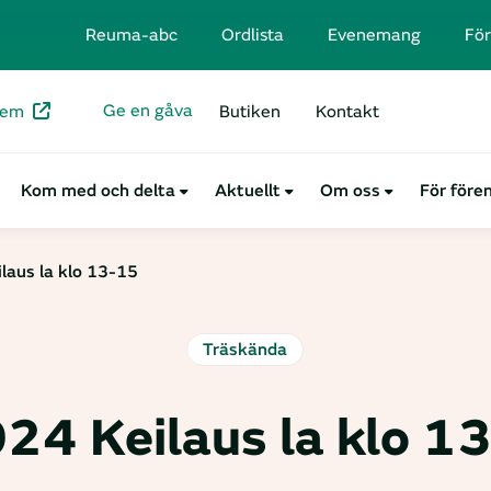
Reuma-abc
Ordlista
Evenemang
För
Ge en gåva
lem
Butiken
Kontakt
Kom med och delta
Aktuellt
Om oss
För före
laus la klo 13-15
Träskända
24 Keilaus la klo 1