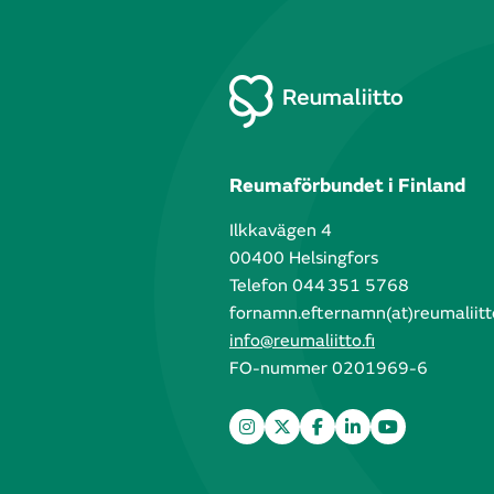
Reumaförbundet i Finland
Ilkkavägen 4
00400 Helsingfors
Telefon 044 351 5768
fornamn.efternamn(at)reumaliitto
info@reumaliitto.fi
FO-nummer 0201969-6