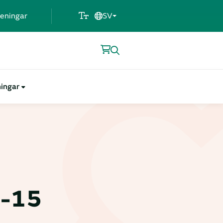
eningar
SV
ningar
3-15