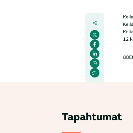
Keil
Keila
Keil
12 k
Anm
Tapahtumat