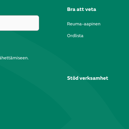
Bra att veta
Reuma-aapinen
Ordlista
lähettämiseen.
Stöd verksamhet