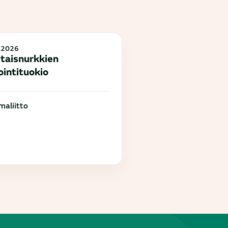
.2026
taisnurkkien
ointituokio
aliitto