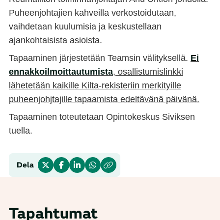
Puheenjohtajien kahveilla verkostoidutaan,
vaihdetaan kuulumisia ja keskustellaan
ajankohtaisista asioista.
Tapaaminen järjestetään Teamsin välityksellä.
Ei
ennakkoilmoittautumista
, osallistumislinkki
lähetetään kaikille Kilta-rekisteriin merkityille
puheenjohjtajille tapaamista edeltävänä päivänä.
Tapaaminen toteutetaan Opintokeskus Siviksen
tuella.
Dela
Tapahtumat