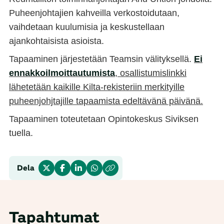
Puheenjohtajien kahveilla verkostoidutaan,
vaihdetaan kuulumisia ja keskustellaan
ajankohtaisista asioista.
Tapaaminen järjestetään Teamsin välityksellä.
Ei
ennakkoilmoittautumista
, osallistumislinkki
lähetetään kaikille Kilta-rekisteriin merkityille
puheenjohjtajille tapaamista edeltävänä päivänä.
Tapaaminen toteutetaan Opintokeskus Siviksen
tuella.
Dela
Tapahtumat